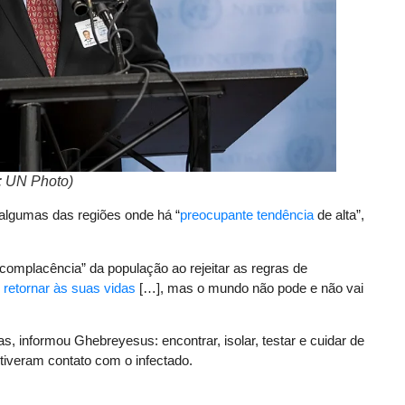
: UN Photo)
 algumas das regiões onde há “
preocupante tendência
de alta”,
complacência” da população ao rejeitar as regras de
m
retornar às suas vidas
[…], mas o mundo não pode e não vai
 informou Ghebreyesus: encontrar, isolar, testar e cuidar de
 tiveram contato com o infectado.