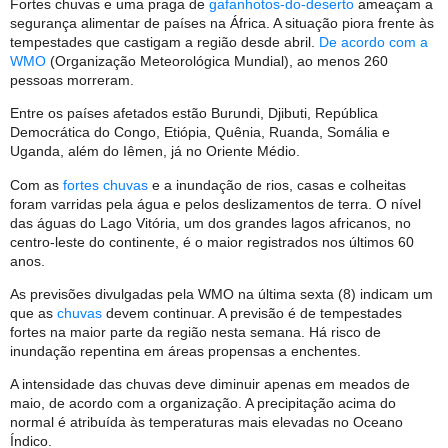
Fortes chuvas e uma praga de
gafanhotos-do-deserto
ameaçam a
segurança alimentar de países na África. A situação piora frente às
tempestades que castigam a região desde abril.
De acordo com a
WMO
(Organização Meteorológica Mundial), ao menos 260
pessoas morreram.
Entre os países afetados estão Burundi, Djibuti, República
Democrática do Congo, Etiópia, Quênia, Ruanda, Somália e
Uganda, além do Iêmen, já no Oriente Médio.
Com as
fortes chuvas
e a inundação de rios, casas e colheitas
foram varridas pela água e pelos deslizamentos de terra. O nível
das águas do Lago Vitória, um dos grandes lagos africanos, no
centro-leste do continente, é o maior registrados nos últimos 60
anos.
As previsões divulgadas pela WMO na última sexta (8) indicam um
que as
chuvas
devem continuar. A previsão é de tempestades
fortes na maior parte da região nesta semana. Há risco de
inundação repentina em áreas propensas a enchentes.
A intensidade das chuvas deve diminuir apenas em meados de
maio, de acordo com a organização. A precipitação acima do
normal é atribuída às temperaturas mais elevadas no Oceano
Índico.