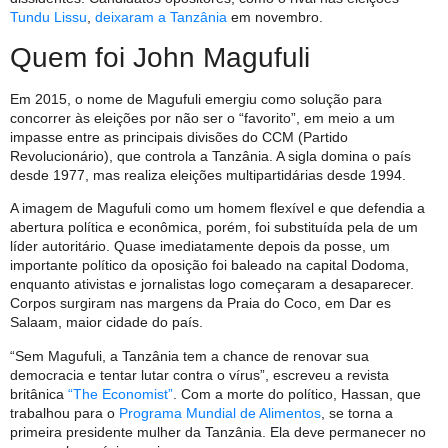
Tundu Lissu
,
deixaram a Tanzânia
em novembro.
Quem foi John Magufuli
Em 2015, o nome de Magufuli emergiu como solução para
concorrer às eleições por não ser o “favorito”, em meio a um
impasse entre as principais divisões do CCM (Partido
Revolucionário), que controla a Tanzânia. A sigla domina o país
desde 1977, mas realiza eleições multipartidárias desde 1994.
A imagem de Magufuli como um homem flexível e que defendia a
abertura política e econômica, porém, foi substituída pela de um
líder autoritário. Quase imediatamente depois da posse, um
importante político da oposição foi baleado na capital Dodoma,
enquanto ativistas e jornalistas logo começaram a desaparecer.
Corpos surgiram nas margens da Praia do Coco, em Dar es
Salaam, maior cidade do país.
“Sem Magufuli, a Tanzânia tem a chance de renovar sua
democracia e tentar lutar contra o vírus”, escreveu a revista
britânica
“The Economist”
. Com a morte do político, Hassan, que
trabalhou para o
Programa Mundial de Alimentos
, se torna a
primeira presidente mulher da Tanzânia. Ela deve permanecer no