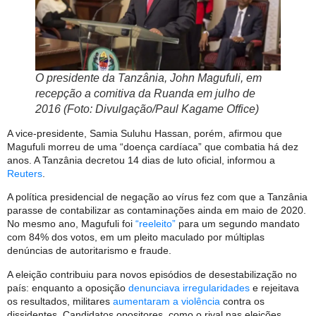
O presidente da Tanzânia, John Magufuli, em
recepção a comitiva da Ruanda em julho de
2016 (Foto: Divulgação/Paul Kagame Office)
A vice-presidente, Samia Suluhu Hassan, porém, afirmou que
Magufuli morreu de uma “doença cardíaca” que combatia há dez
anos. A Tanzânia decretou 14 dias de luto oficial, informou a
Reuters
.
A política presidencial de negação ao vírus fez com que a Tanzânia
parasse de contabilizar as contaminações ainda em maio de 2020.
No mesmo ano, Magufuli foi
“reeleito”
para um segundo mandato
com 84% dos votos, em um pleito maculado por múltiplas
denúncias de autoritarismo e fraude.
A eleição contribuiu para novos episódios de desestabilização no
país: enquanto a oposição
denunciava irregularidades
e rejeitava
os resultados, militares
aumentaram a violência
contra os
dissidentes. Candidatos opositores, como o rival nas eleições