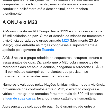
companheiro dele ficou ferido, mas ainda assim conseguiu
conduzir o helicóptero até o destino final, onde recebeu
atendimento.
A ONU e o M23
A Monusco está na RD Congo desde 1999 e conta com cerca de
16 mil soldados de paz. O maior desafio da missão no momento é
a violência gerada pelo grupo armado
M23
(Movimento 23 de
Março), que enfrenta as forças congolesas e supostamente é
apoiado pelo governo de
Ruanda
.
A ONU acusa o grupo rebelde de sequestros, estupros, tortura e
assassinatos de civis. Diz ainda que o M23 cobra impostos de
moradores das áreas que domina, chegando a arrecadar US$ 27
mil por mês ao extorquir comerciantes que precisam se
movimentar para vender suas mercadorias.
Números divulgados pelas Nações Unidas indicam que a violência
proveniente dos confrontos entre o M23, o exército congolês e
vários outros grupos armados forçaram mais de 520 mil pessoas
a
fugir de suas casas
, levando a uma catástrofe humanitária.
A presença dos soldados de paz não é unanimidade entre a