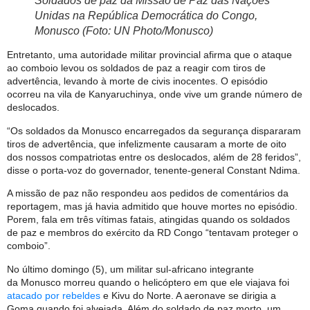
Soldados de paz da Missão de Paz das Nações
Unidas na República Democrática do Congo,
Monusco (Foto: UN Photo/Monusco)
Entretanto, uma autoridade militar provincial afirma que o ataque
ao comboio levou os soldados de paz a reagir com tiros de
advertência, levando à morte de civis inocentes. O episódio
ocorreu na vila de Kanyaruchinya, onde vive um grande número de
deslocados.
“Os soldados da Monusco encarregados da segurança dispararam
tiros de advertência, que infelizmente causaram a morte de oito
dos nossos compatriotas entre os deslocados, além de 28 feridos”,
disse o porta-voz do governador, tenente-general Constant Ndima.
A missão de paz não respondeu aos pedidos de comentários da
reportagem, mas já havia admitido que houve mortes no episódio.
Porem, fala em três vítimas fatais, atingidas quando os soldados
de paz e membros do exército da RD Congo “tentavam proteger o
comboio”.
No último domingo (5), um militar sul-africano integrante
da Monusco morreu quando o helicóptero em que ele viajava foi
atacado por rebeldes
e Kivu do Norte. A aeronave se dirigia a
Goma quando foi alvejada. Além do soldado de paz morto, um