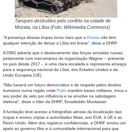
Tanques destruídos pelo conflito na cidade de
Misrata, na Líbia (Foto: Wikimedia Commons)
“A presença dessas tropas torna claro que a
Rússia
não tem
qualquer intenção de deixar a Líbia em breve”, disse a DHRF.
A ONG adverte que o destacamento das forças armadas russas,
juntamente com mercenários da organização Wagner – presente
no país desde 2017 -, é uma clara escalada e representa ameaça
para a segurança nacional da Líbia, dos Estados Unidos e da
União Europeia (UE).
“Não haverá um futuro democrático e de respeito pelos direitos
humanos numa região onde
Putin
mantém bases militares, troca o
seu poder de veto por influência e se envolve na sabotagem
eleitoral”, disse o líder da DHRF, Emadeddin Muntasser.
A fundação teve acesso a fotografias aéreas da localização das
tropas e enviou cópias a autoridades líbias, aos EUA, à UE e ao
Reino Unido. Além dos registros confidenciais, a DHRF enviou um
apelo ao governo líbio e à comunidade internacional para que