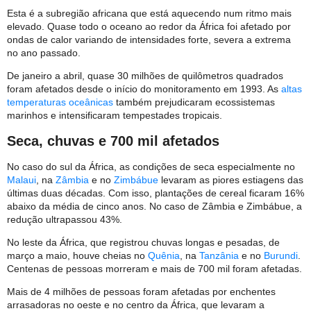
Esta é a subregião africana que está aquecendo num ritmo mais
elevado. Quase todo o oceano ao redor da África foi afetado por
ondas de calor variando de intensidades forte, severa a extrema
no ano passado.
De janeiro a abril, quase 30 milhões de quilômetros quadrados
foram afetados desde o início do monitoramento em 1993. As
altas
temperaturas oceânicas
também prejudicaram ecossistemas
marinhos e intensificaram tempestades tropicais.
Seca, chuvas e 700 mil afetados
No caso do sul da África, as condições de seca especialmente no
Malaui
, na
Zâmbia
e no
Zimbábue
levaram as piores estiagens das
últimas duas décadas. Com isso, plantações de cereal ficaram 16%
abaixo da média de cinco anos. No caso de Zâmbia e Zimbábue, a
redução ultrapassou 43%.
No leste da África, que registrou chuvas longas e pesadas, de
março a maio, houve cheias no
Quênia
, na
Tanzânia
e no
Burundi
.
Centenas de pessoas morreram e mais de 700 mil foram afetadas.
Mais de 4 milhões de pessoas foram afetadas por enchentes
arrasadoras no oeste e no centro da África, que levaram a