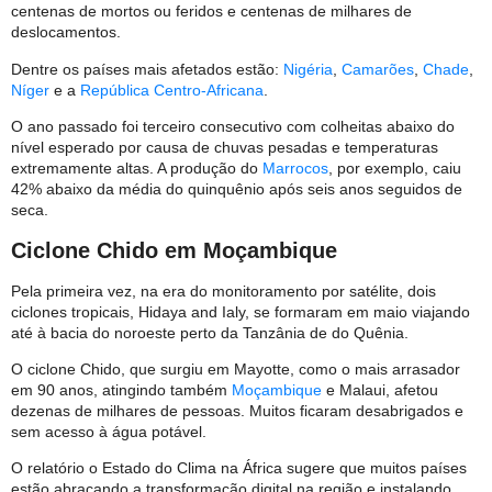
centenas de mortos ou feridos e centenas de milhares de
deslocamentos.
Dentre os países mais afetados estão:
Nigéria
,
Camarões
,
Chade
,
Níger
e a
República Centro-Africana
.
O ano passado foi terceiro consecutivo com colheitas abaixo do
nível esperado por causa de chuvas pesadas e temperaturas
extremamente altas. A produção do
Marrocos
, por exemplo, caiu
42% abaixo da média do quinquênio após seis anos seguidos de
seca.
Ciclone Chido em Moçambique
Pela primeira vez, na era do monitoramento por satélite, dois
ciclones tropicais, Hidaya and Ialy, se formaram em maio viajando
até à bacia do noroeste perto da Tanzânia de do Quênia.
O ciclone Chido, que surgiu em Mayotte, como o mais arrasador
em 90 anos, atingindo também
Moçambique
e Malaui, afetou
dezenas de milhares de pessoas. Muitos ficaram desabrigados e
sem acesso à água potável.
O relatório o Estado do Clima na África sugere que muitos países
estão abraçando a transformação digital na região e instalando