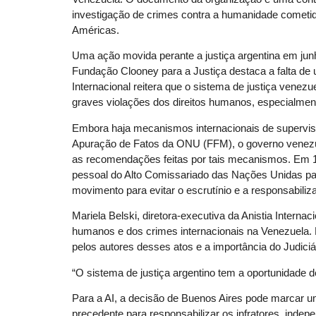
investigação de crimes contra a humanidade cometido
Américas.
Uma ação movida perante a justiça argentina em jun
Fundação Clooney para a Justiça destaca a falta de 
Internacional reitera que o sistema de justiça venezu
graves violações dos direitos humanos, especialmen
Embora haja mecanismos internacionais de supervis
Apuração de Fatos da ONU (FFM), o governo venez
as recomendações feitas por tais mecanismos. Em 15
pessoal do Alto Comissariado das Nações Unidas p
movimento para evitar o escrutínio e a responsabiliza
Mariela Belski, diretora-executiva da Anistia Interna
humanos e dos crimes internacionais na Venezuela. 
pelos autores desses atos e a importância do Judiciár
“O sistema de justiça argentino tem a oportunidade de
Para a AI, a decisão de Buenos Aires pode marcar um
precedente para responsabilizar os infratores, indep