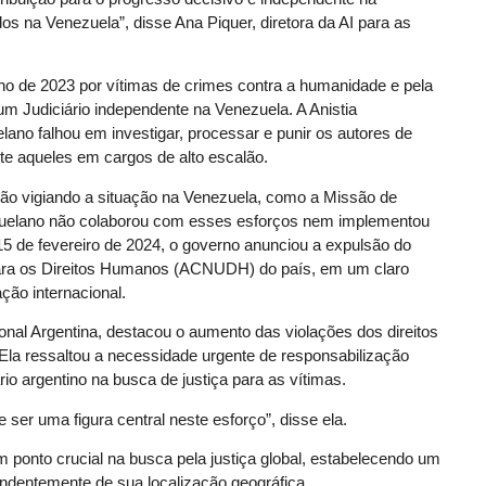
s na Venezuela”, disse Ana Piquer, diretora da AI para as
ho de 2023 por vítimas de crimes contra a humanidade e pela
um Judiciário independente na Venezuela. A Anistia
elano falhou em investigar, processar e punir os autores de
te aqueles em cargos de alto escalão.
ão vigiando a situação na Venezuela, como a Missão de
uelano não colaborou com esses esforços nem implementou
 de fevereiro de 2024, o governo anunciou a expulsão do
ara os Direitos Humanos (ACNUDH) do país, em um claro
ção internacional.
cional Argentina, destacou o aumento das violações dos direitos
Ela ressaltou a necessidade urgente de responsabilização
io argentino na busca de justiça para as vítimas.
 ser uma figura central neste esforço”, disse ela.
 ponto crucial na busca pela justiça global, estabelecendo um
endentemente de sua localização geográfica.