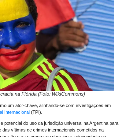
cracia na Flórida (Foto: WikiCommons)
omo um ator-chave, alinhando-se com investigações em
al Internacional
(TPI).
e potencial do uso da jurisdição universal na Argentina para
ão das vítimas de crimes internacionais cometidos na
ibuição para o progresso decisivo e independente na