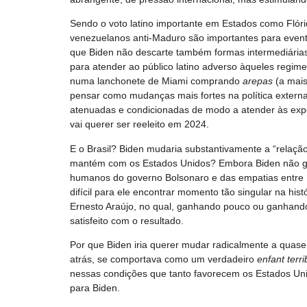
Sendo o voto latino importante em Estados como Flórida
venezuelanos anti-Maduro são importantes para eventu
que Biden não descarte também formas intermediária
para atender ao público latino adverso àqueles regim
numa lanchonete de Miami comprando
arepas
(a mais
pensar como mudanças mais fortes na política extern
atenuadas e condicionadas de modo a atender às expect
vai querer ser reeleito em 2024.
E o Brasil? Biden mudaria substantivamente a “relaçã
mantém com os Estados Unidos? Embora Biden não gos
humanos do governo Bolsonaro e das empatias entre B
difícil para ele encontrar momento tão singular na hist
Ernesto Araújo, no qual, ganhando pouco ou ganhand
satisfeito com o resultado.
Por que Biden iria querer mudar radicalmente a quase 
atrás, se comportava como um verdadeiro
enfant terri
nessas condições que tanto favorecem os Estados Unid
para Biden.