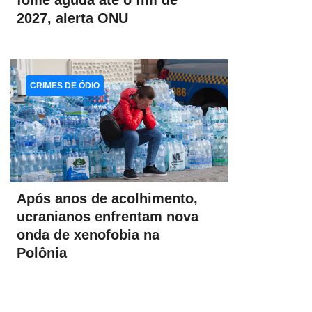
fome aguda até o fim de
2027, alerta ONU
CRIMES DE ÓDIO
Após anos de acolhimento,
ucranianos enfrentam nova
onda de xenofobia na
Polônia