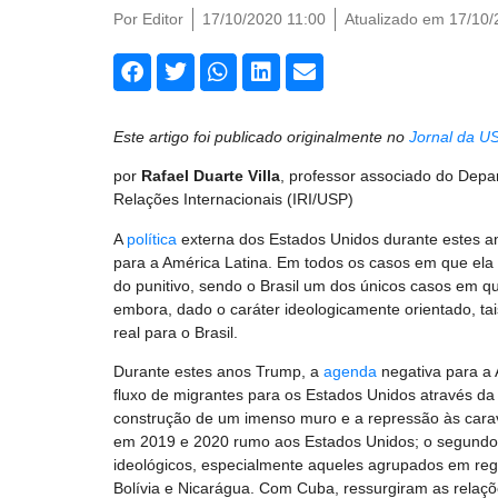
Por
Editor
17/10/2020 11:00
Atualizado em 17/10/
Este artigo foi publicado originalmente no
Jornal da U
por
Rafael Duarte Villa
, professor associado do Depa
Relações Internacionais (IRI/USP)
A
política
externa dos Estados Unidos durante estes an
para a América Latina. Em todos os casos em que ela 
do punitivo, sendo o Brasil um dos únicos casos em q
embora, dado o caráter ideologicamente orientado, tai
real para o Brasil.
Durante estes anos Trump, a
agenda
negativa para a 
fluxo de migrantes para os Estados Unidos através da 
construção de um imenso muro e a repressão às cara
em 2019 e 2020 rumo aos Estados Unidos; o segundo 
ideológicos, especialmente aqueles agrupados em reg
Bolívia e Nicarágua. Com Cuba, ressurgiram as relaç