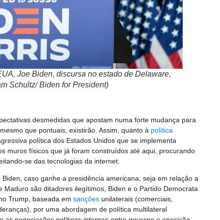
EUA, Joe Biden, discursa no estado de Delaware,
 Schultz/ Biden for President)
expectativas desmedidas que apostam numa forte mudança para
mesmo que pontuais, existirão. Assim, quanto à
política
agressiva política dos Estados Unidos que se implementa
s muros físicos que já foram construídos até aqui, procurando
eitando-se das tecnologias da internet.
Biden, caso ganhe a presidência americana, seja em relação a
 Maduro são ditadores ilegítimos, Biden e o Partido Democrata
rno Trump, baseada em
sanções
unilaterais (comerciais,
lideranças), por uma abordagem de política multilateral
 as negociações políticas internas entre governo e oposição.