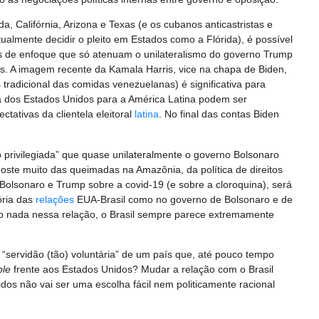
, Califórnia, Arizona e Texas (e os cubanos anticastristas e
almente decidir o pleito em Estados como a Flórida), é possível
s de enfoque que só atenuam o unilateralismo do governo Trump
es. A imagem recente da Kamala Harris, vice na chapa de Biden,
 tradicional das comidas venezuelanas) é significativa para
a dos Estados Unidos para a América Latina podem ser
ativas da clientela eleitoral
latina
. No final das contas Biden
o privilegiada” que quase unilateralmente o governo Bolsonaro
te muito das queimadas na Amazônia, da política de direitos
olsonaro e Trump sobre a covid-19 (e sobre a cloroquina), será
ória das
relações
EUA-Brasil como no governo de Bolsonaro e de
o nada nessa relação, o Brasil sempre parece extremamente
“servidão (tão) voluntária” de um país que, até pouco tempo
ble
frente aos Estados Unidos? Mudar a relação com o Brasil
os não vai ser uma escolha fácil nem politicamente racional