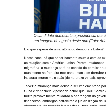
O candidato democrata à presidência dos 
em imagem de agosto deste ano (Foto: Adam
E o que esperar de uma vitória do democrata Biden?
Nesse caso, há que se ter bastante cautela com as 
as relações com a América Latina. Porém, mudanças, 
migratória, a mudança será no sentido de paralisar a 
atualmente na fronteira mexicana, mas sem derrubar o
instaurar muros mais
softs
(de natureza virtual), aprov
Talvez a mudança mais densa a ser implementada por 
Cuba e Venezuela. Apesar de achar que Raúl, Castro e
muito provavelmente mudarão a abordagem do gove
financeiras, embargos petroleiros e judicialização de 
abrangente, de pressão internacional, mas estimulando