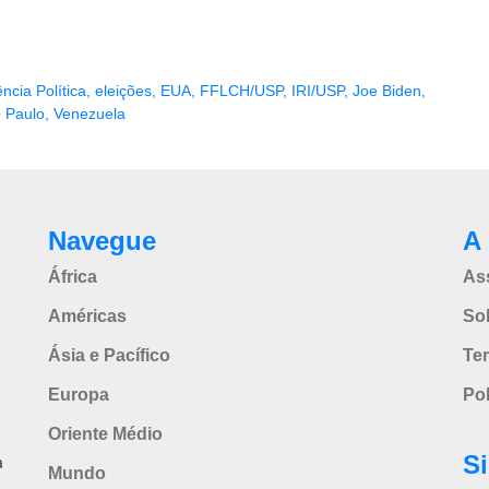
cia Política
,
eleições
,
EUA
,
FFLCH/USP
,
IRI/USP
,
Joe Biden
,
 Paulo
,
Venezuela
Navegue
A 
África
As
Américas
So
Ásia e Pacífico
Te
Europa
Pol
Oriente Médio
S
a
Mundo