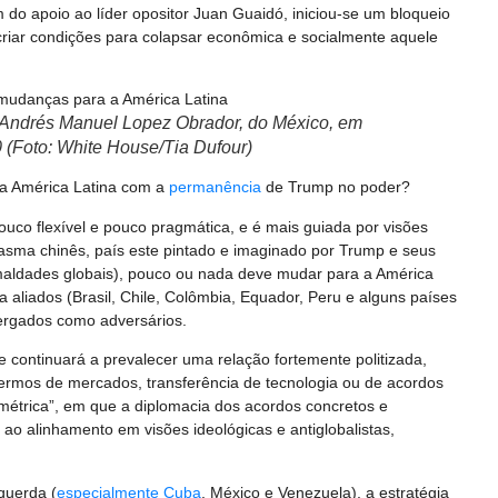
o apoio ao líder opositor Juan Guaidó, iniciou-se um bloqueio
iar condições para colapsar econômica e socialmente aquele
 Andrés Manuel Lopez Obrador, do México, em
 (Foto: White House/Tia Dufour)
 a América Latina com a
permanência
de Trump no poder?
co flexível e pouco pragmática, e é mais guiada por visões
sma chinês, país este pintado e imaginado por Trump e seus
aldades globais), pouco ou nada deve mudar para a América
a aliados (Brasil, Chile, Colômbia, Equador, Peru e alguns países
ergados como adversários.
 continuará a prevalecer uma relação fortemente politizada,
rmos de mercados, transferência de tecnologia ou de acordos
métrica”, em que a diplomacia dos acordos concretos e
ao alinhamento em visões ideológicas e antiglobalistas,
querda (
especialmente Cuba
, México e Venezuela), a estratégia