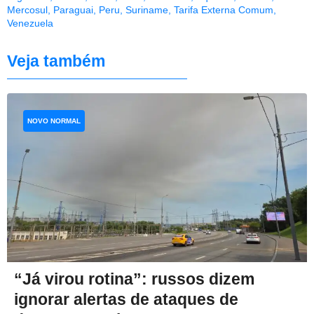
Mercosul
,
Paraguai
,
Peru
,
Suriname
,
Tarifa Externa Comum
,
Venezuela
Veja também
NOVO NORMAL
“Já virou rotina”: russos dizem
ignorar alertas de ataques de