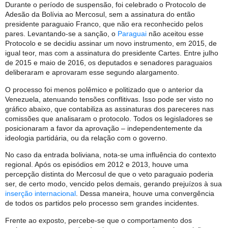
Durante o período de suspensão, foi celebrado o Protocolo de
Adesão da Bolívia ao Mercosul, sem a assinatura do então
presidente paraguaio Franco, que não era reconhecido pelos
pares. Levantando-se a sanção, o
Paraguai
não aceitou esse
Protocolo e se decidiu assinar um novo instrumento, em 2015, de
igual teor, mas com a assinatura do presidente Cartes. Entre julho
de 2015 e maio de 2016, os deputados e senadores paraguaios
deliberaram e aprovaram esse segundo alargamento.
O processo foi menos polêmico e politizado que o anterior da
Venezuela, atenuando tensões conflitivas. Isso pode ser visto no
gráfico abaixo, que contabiliza as assinaturas dos pareceres nas
comissões que analisaram o protocolo. Todos os legisladores se
posicionaram a favor da aprovação – independentemente da
ideologia partidária, ou da relação com o governo.
No caso da entrada boliviana, nota-se uma influência do contexto
regional. Após os episódios em 2012 e 2013, houve uma
percepção distinta do Mercosul de que o veto paraguaio poderia
ser, de certo modo, vencido pelos demais, gerando prejuízos à sua
inserção internacional
. Dessa maneira, houve uma convergência
de todos os partidos pelo processo sem grandes incidentes.
Frente ao exposto, percebe-se que o comportamento dos