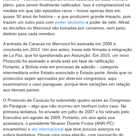
pleno, para serem finalmente ratificados. Isso é compreensível na
medida em que são episódios raros – houve apenas dois em
quase 30 anos de história – e que produzem grande impacto, pois
trazem um outro país com
poder decisório
e poder de veto. Afinal,
as decisões no Mercosul são tomadas por consenso, sem peso
distinto para cada membro.
A entrada de Caracas no Mercosul foi assinada em 2006 e
concluída em 2013. Um ano antes, havia sido firmada a integração
de La Paz, que foi questionada por Assunção. Em 2015, um novo
Protocolo foi assinado e ainda está em fase de ratificação.
Portanto, a Bolívia está em processo de adesão – categoria
intermediária entre Estado-associado e Estado-parte. Ainda que os
protocolos sejam aprovados por diversos congressos, aqui
examinamos o caso paraguaio, porque teve variações em relação
aos demais países.
O Protocolo de Caracas foi submetido quatro vezes ao Congresso
do Paraguai – algo que não ocorreu em nenhum outro caso. Na
primeira tentativa, foi enviado em julho de 2007 e foi retirado pelo
Executivo em agosto de 2009. Portanto, um ano após sua
assinatura, o presidente Nicanor Duarte Frutos (ANR-PC)
encaminhou o
ato internacional
que teve poucos avanços na
esfera legislativa. Houve uma nova eleição, com renovação do