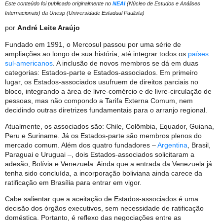
Este conteúdo foi publicado originalmente no
NEAI
(Núcleo de Estudos e Análises
Internacionais) da Unesp (Universidade Estadual Paulista)
por
André Leite Araújo
Fundado em 1991, o Mercosul passou por uma série de
ampliações ao longo de sua história, até integrar todos os
países
sul-americanos
. A inclusão de novos membros se dá em duas
categorias: Estados-parte e Estados-associados. Em primeiro
lugar, os Estados-associados usufruem de direitos parciais no
bloco, integrando a área de livre-comércio e de livre-circulação de
pessoas, mas não compondo a Tarifa Externa Comum, nem
decidindo outras diretrizes fundamentais para o arranjo regional.
Atualmente, os associados são: Chile, Colômbia, Equador, Guiana,
Peru e Suriname. Já os Estados-parte são membros plenos do
mercado comum. Além dos quatro fundadores –
Argentina
, Brasil,
Paraguai e Uruguai –, dois Estados-associados solicitaram a
adesão, Bolívia e Venezuela. Ainda que a entrada da Venezuela já
tenha sido concluída, a incorporação boliviana ainda carece da
ratificação em Brasília para entrar em vigor.
Cabe salientar que a aceitação de Estados-associados é uma
decisão dos órgãos executivos, sem necessidade de ratificação
doméstica. Portanto, é reflexo das negociações entre as