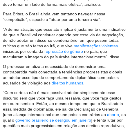
deve tomar um lado de forma mais efetiva”, analisou.
Para Brites, o Brasil ainda vem tentando navegar nessa
“competição”, disposto a “atuar por uma terceira via”.
“A demonstração que esse ato implica é justamente uma indicativo
de que o Brasil vai continuar optando por essa via de negociação,
de não adotar um discurso condenatório, em que pesem todas
críticas que são feitas ao Irã, que vive
manifestações violentas
iniciadas por conta da
repressão de gênero
no país, que
macularam a imagem do país árabe internacionalmente”, disse.
O professor enfatiza a necessidade de demonstrar uma
contrapartida mais conectada a tendências progressistas globais
ao adotar esse tipo de comportamento diplomático com países
acusados de violação aos
direitos humanos
.
“Com certeza não é mais possível adotar simplesmente esse
discurso sem que você faça uma ressalva, que você faça gestos
em outro sentido. Então, ao mesmo tempo em que o Brasil adota
essa medida de diplomacia, ele sai da Declaração de Genebra
[uma aliança internacional que une países contrários ao
aborto
, da
qual o
governo brasileiro se desligou em janeiro
] e tenta lutar por
questões mais progressistas em relação aos direitos reprodutivos,