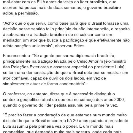
mal-estar com os EUA antes da visita do líder brasileiro, que
ocorreu há pouco mais de duas semanas, o governo brasileiro
adiou a permissão.
“Acho que o que serviu como base para que o Brasil tomasse uma
decisão nesse sentido foi o princípio da não intervenção, o respeito
à soberania e a tradição brasileira de se colocar como um
mediador, um ator que busca a pacificação e que efetivamente não
adota sanções unilaterais”, observou Brites.
E acrescentou: “Se a gente pensar na diplomacia brasileira,
principalmente na tradição levada pelo Celso Amorim [ex-ministro
das Relações Exteriores e assessor especial do presidente Lula],
se tem uma demonstração de que o Brasil opta por se mostrar um
ator confiável, capaz de ouvir os dois lados, em vez de
simplesmente atuar de forma condenatória”.
O professor, no entanto, disse que é necessário distinguir o
contexto geopolítico atual do que era no começo dos anos 2000,
quando o governo do líder petista assumiu pela primeira vez.
“É preciso fazer a ponderação de que estamos num mundo muito
distinto do que o Brasil encontrou há 20 anos quando o presidente
Lula assumiu pela primeira vez o poder. É um mundo mais
competitivo, que demanda muito mais postura, onde cada país