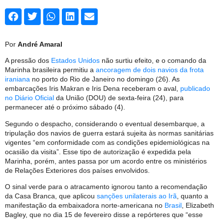
Por
André Amaral
A pressão dos
Estados Unidos
não surtiu efeito, e o comando da
Marinha brasileira permitiu a
ancoragem de dois navios da frota
iraniana
no porto do Rio de Janeiro no domingo (26). As
embarcações Iris Makran e Iris Dena receberam o aval,
publicado
no Diário Oficial
da União (DOU) de sexta-feira (24), para
permanecer até o próximo sábado (4).
Segundo o despacho, considerando o eventual desembarque, a
tripulação dos navios de guerra estará sujeita às normas sanitárias
vigentes “em conformidade com as condições epidemiológicas na
ocasião da visita”. Esse tipo de autorização é expedida pela
Marinha, porém, antes passa por um acordo entre os ministérios
de Relações Exteriores dos países envolvidos.
O sinal verde para o atracamento ignorou tanto a recomendação
da Casa Branca, que aplicou
sanções unilaterais ao Irã
, quanto a
manifestação da embaixadora norte-americana no
Brasil
, Elizabeth
Bagley, que no dia 15 de fevereiro disse a repórteres que “esse