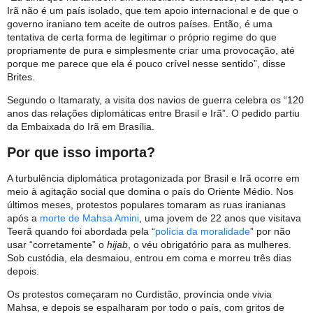
Irã não é um país isolado, que tem apoio internacional e de que o
governo iraniano tem aceite de outros países. Então, é uma
tentativa de certa forma de legitimar o próprio regime do que
propriamente de pura e simplesmente criar uma provocação, até
porque me parece que ela é pouco crível nesse sentido”, disse
Brites.
Segundo o Itamaraty, a visita dos navios de guerra celebra os “120
anos das relações diplomáticas entre Brasil e Irã”. O pedido partiu
da Embaixada do Irã em Brasília.
Por que isso importa?
A turbulência diplomática protagonizada por Brasil e Irã ocorre em
meio à agitação social que domina o país do Oriente Médio. Nos
últimos meses, protestos populares tomaram as ruas iranianas
após a
morte de Mahsa Amini
, uma jovem de 22 anos que visitava
Teerã quando foi abordada pela “
polícia da moralidade
” por não
usar “corretamente” o
hijab
, o véu obrigatório para as mulheres.
Sob custódia, ela desmaiou, entrou em coma e morreu três dias
depois.
Os protestos começaram no Curdistão, província onde vivia
Mahsa, e depois se espalharam por todo o país, com gritos de