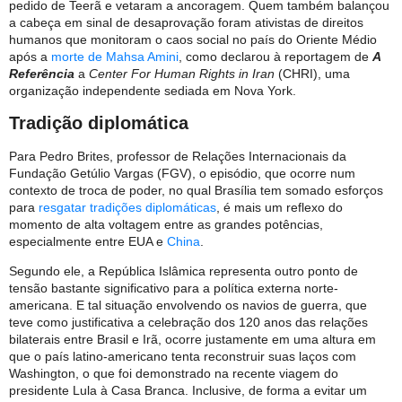
pedido de Teerã e vetaram a ancoragem. Quem também balançou
a cabeça em sinal de desaprovação foram ativistas de direitos
humanos que monitoram o caos social no país do Oriente Médio
após a
morte de Mahsa Amini
, como declarou à reportagem de
A
Referência
a
Center For Human Rights in Iran
(CHRI), uma
organização independente sediada em Nova York.
Tradição diplomática
Para Pedro Brites, professor de Relações Internacionais da
Fundação Getúlio Vargas (FGV), o episódio, que ocorre num
contexto de troca de poder, no qual Brasília tem somado esforços
para
resgatar tradições diplomáticas
, é mais um reflexo do
momento de alta voltagem entre as grandes potências,
especialmente entre EUA e
China
.
Segundo ele, a República Islâmica representa outro ponto de
tensão bastante significativo para a política externa norte-
americana. E tal situação envolvendo os navios de guerra, que
teve como justificativa a celebração dos 120 anos das relações
bilaterais entre Brasil e Irã, ocorre justamente em uma altura em
que o país latino-americano tenta reconstruir suas laços com
Washington, o que foi demonstrado na recente viagem do
presidente Lula à Casa Branca. Inclusive, de forma a evitar um