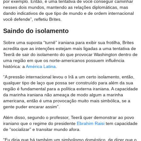
por exemplo. Então, é uma tentativa de você conseguir caminhar
nesses dois mundos, mantendo as relações diplomáticas, mas
dando indicativos de que tipo de mundo e de ordem internacional
você defende”, refletiu Brites.
Saindo do isolamento
Sobre uma suposta “turnê” iraniana para exibir sua frotilha, Brites
acredita que as intenções estejam mais ligadas a uma tentativa de
Teerã de sair do isolamento do que provocar Washington dentro de
uma região em que os norte-americanos possuem influência
histórica: a
América Latina
.
“A pressão internacional levou o Irã a um certo isolamento, então,
qualquer tipo de laço que possa ser construído para além da sua
região é fundamental para a política externa iraniana. A capacidade
da marinha iraniana não ameaça de modo algum a marinha
americana, então é uma provocação muito mais simbólica, se a
gente puder encarar assim”.
Além disso, segundo o professor, Teerã quer demonstrar ao povo
iraniano que o regime do presidente
Ebrahim Raisi
tem capacidade
de “socializar” e transitar mundo afora.
“Eu diria que há também um simbolismo doméstico, de dizer que o