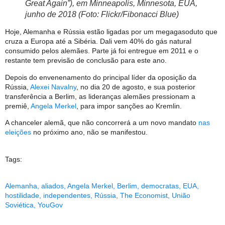
Great Again”), em Minneapolis, Minnesota, EUA,
junho de 2018 (Foto: Flickr/Fibonacci Blue)
Hoje, Alemanha e Rússia estão ligadas por um megagasoduto que
cruza a Europa até a Sibéria. Dali vem 40% do gás natural
consumido pelos alemães. Parte já foi entregue em 2011 e o
restante tem previsão de conclusão para este ano.
Depois do envenenamento do principal líder da oposição da
Rússia,
Alexei Navalny
, no dia 20 de agosto, e sua posterior
transferência a Berlim, as lideranças alemães pressionam a
premiê,
Angela Merkel
, para impor sanções ao Kremlin.
A chanceler alemã, que não concorrerá a um novo mandato
nas
eleições
no próximo ano, não se manifestou.
Tags:
Alemanha
,
aliados
,
Angela Merkel
,
Berlim
,
democratas
,
EUA
,
hostilidade
,
independentes
,
Rússia
,
The Economist
,
União
Soviética
,
YouGov