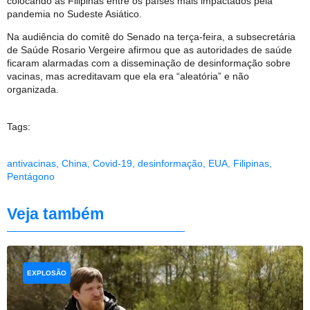
colocando as Filipinas entre os países mais impactados pela
pandemia no Sudeste Asiático.
Na audiência do comitê do Senado na terça-feira, a subsecretária
de Saúde Rosario Vergeire afirmou que as autoridades de saúde
ficaram alarmadas com a disseminação de desinformação sobre
vacinas, mas acreditavam que ela era “aleatória” e não
organizada.
Tags:
antivacinas
,
China
,
Covid-19
,
desinformação
,
EUA
,
Filipinas
,
Pentágono
Veja também
EXPLOSÃO