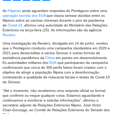
As
Filipinas
ainda aguardam respostas do Pentágono sobre uma
operação secreta dos EUA
que visava semear dúvidas entre os
filipinos sobre as vacinas chinesas durante o pico da pandemia
de
Covid-19
, afirmou uma autoridade do Ministério das Relações
Exteriores na terça-feira (25). As informações são da agência
Reuters
.
Uma investigação da
Reuters
, divulgada em 14 de junho, revelou
que o Pentágono conduziu uma campanha clandestina em 2020 e
2021 para desacreditar a vacina
Sinovac
e outras formas de
assistência pandêmica da
China
em países em desenvolvimento.
Ex-autoridades militares dos
EUA
que participaram da campanha
confirmaram que cerca de 300 perfis falsos foram criados com o
objetivo de atingir a população filipina com a desinformação,
contestando a qualidade de máscaras faciais e testes de Covid-19
da
Sinovac
.
“Até o momento, não recebemos uma resposta oficial ou formal
que confirme ou negue qualquer coisa. Estamos aguardando e
continuamos a monitorar e solicitar informações”, afirmou o
secretário adjunto de Relações Exteriores filipino, José Victor
Chan-Gonzaga, ao Comitê de Relações Exteriores do Senado dos