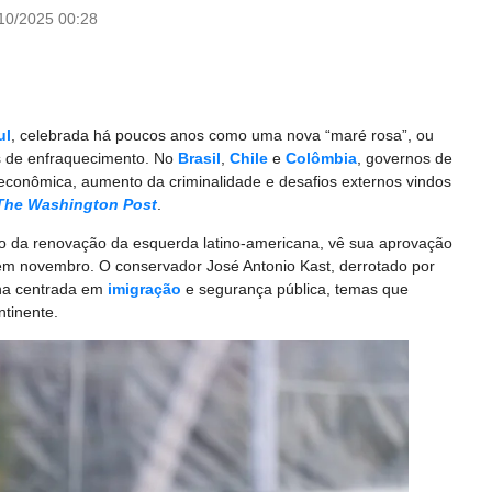
10/2025 00:28
ul
, celebrada há poucos anos como uma nova “maré rosa”, ou
is de enfraquecimento. No
Brasil
,
Chile
e
Colômbia
, governos de
conômica, aumento da criminalidade e desafios externos vindos
The Washington Post
.
olo da renovação da esquerda latino-americana, vê sua aprovação
em novembro. O conservador José Antonio Kast, derrotado por
ha centrada em
imigração
e segurança pública, temas que
tinente.