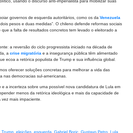
ico, usando o discurso anti-imperialista para mobilizar suas
apoiar governos de esquerda autoritários, como os da
Venezuela
dois pesos e duas medidas”. O chileno defende reformas sociais
que a falta de resultados concretos tem levado o eleitorado a
nte: a reversão do ciclo progressista iniciado na década de
da, a
crise migratória
e a insegurança pública têm alimentado
 ecoa a retórica populista de Trump e sua influência global.
amos oferecer soluções concretas para melhorar a vida das
nça nas democracias sul-americanas.
le e a incerteza sobre uma possível nova candidatura de Lula em
depender menos da retórica ideológica e mais da capacidade de
 vez mais impaciente.
d Trump
,
eleições
,
esquerda
,
Gabriel Boric
,
Gustavo Petro
,
Lula
,