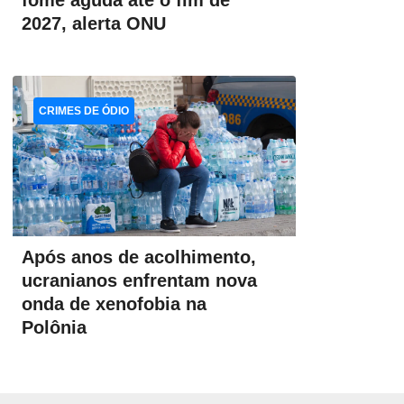
fome aguda até o fim de
2027, alerta ONU
CRIMES DE ÓDIO
Após anos de acolhimento,
ucranianos enfrentam nova
onda de xenofobia na
Polônia