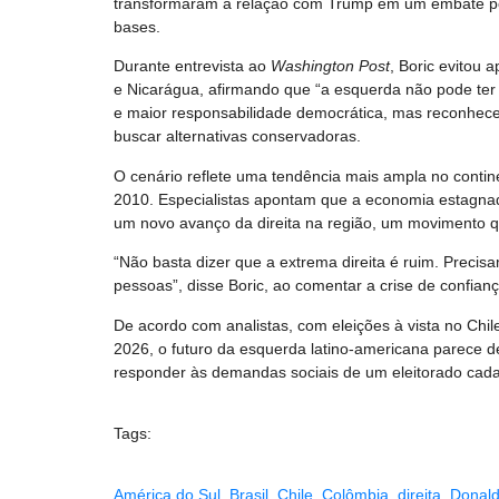
transformaram a relação com Trump em um embate polít
bases.
Durante entrevista ao
Washington Post
, Boric evitou 
e Nicarágua, afirmando que “a esquerda não pode ter 
e maior responsabilidade democrática, mas reconhece 
buscar alternativas conservadoras.
O cenário reflete uma tendência mais ampla no contine
2010. Especialistas apontam que a economia estagna
um novo avanço da direita na região, um movimento que
“Não basta dizer que a extrema direita é ruim. Precis
pessoas”, disse Boric, ao comentar a crise de confia
De acordo com analistas, com eleições à vista no Chi
2026, o futuro da esquerda latino-americana parece 
responder às demandas sociais de um eleitorado cada
Tags:
América do Sul
,
Brasil
,
Chile
,
Colômbia
,
direita
,
Donal