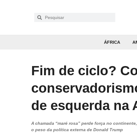
ÁFRICA
A
Fim de ciclo? C
conservadorismo
de esquerda na 
A chamada “maré rosa” perde força no continente,
o peso da política externa de Donald Trump