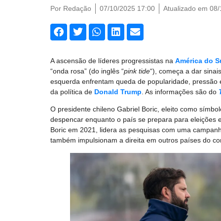
Por
Redação
07/10/2025 17:00
Atualizado em 08/
A ascensão de líderes progressistas na
América do S
“onda rosa” (do inglês “
pink tide
“), começa a dar sina
esquerda enfrentam queda de popularidade, pressão e
da política de
Donald Trump
. As informações são do
O presidente chileno Gabriel Boric, eleito como símb
despencar enquanto o país se prepara para eleições 
Boric em 2021, lidera as pesquisas com uma campan
também impulsionam a direita em outros países do con