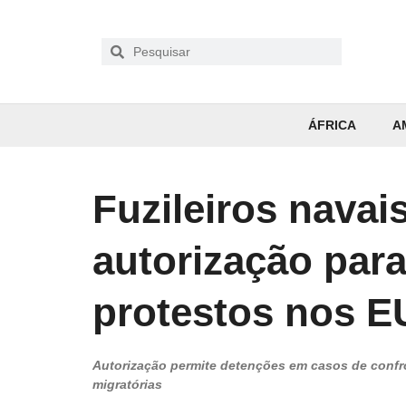
ÁFRICA
A
Fuzileiros nava
autorização para
protestos nos 
Autorização permite detenções em casos de confr
migratórias