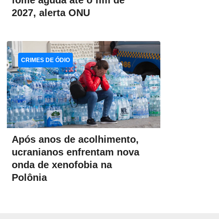
fome aguda até o fim de
2027, alerta ONU
CRIMES DE ÓDIO
Após anos de acolhimento,
ucranianos enfrentam nova
onda de xenofobia na
Polônia