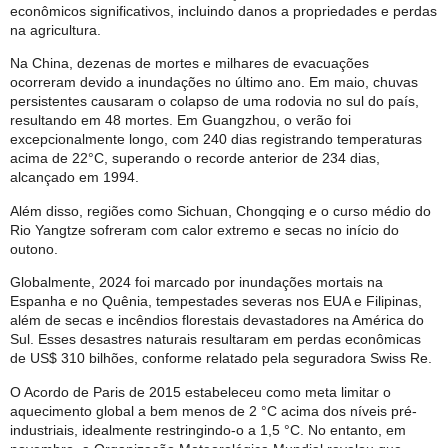
econômicos significativos, incluindo danos a propriedades e perdas
na agricultura.
Na China, dezenas de mortes e milhares de evacuações
ocorreram devido a inundações no último ano. Em maio, chuvas
persistentes causaram o colapso de uma rodovia no sul do país,
resultando em 48 mortes. Em Guangzhou, o verão foi
excepcionalmente longo, com 240 dias registrando temperaturas
acima de 22°C, superando o recorde anterior de 234 dias,
alcançado em 1994.
Além disso, regiões como Sichuan, Chongqing e o curso médio do
Rio Yangtze sofreram com calor extremo e secas no início do
outono.
Globalmente, 2024 foi marcado por inundações mortais na
Espanha e no Quênia, tempestades severas nos EUA e Filipinas,
além de secas e incêndios florestais devastadores na América do
Sul. Esses desastres naturais resultaram em perdas econômicas
de US$ 310 bilhões, conforme relatado pela seguradora Swiss Re.
O Acordo de Paris de 2015 estabeleceu como meta limitar o
aquecimento global a bem menos de 2 °C acima dos níveis pré-
industriais, idealmente restringindo-o a 1,5 °C. No entanto, em