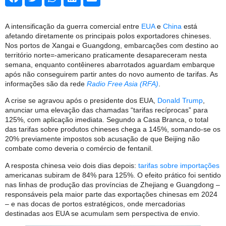
A intensificação da guerra comercial entre
EUA
e
China
está
afetando diretamente os principais polos exportadores chineses.
Nos portos de Xangai e Guangdong, embarcações com destino ao
território norte=-americano praticamente desapareceram nesta
semana, enquanto contêineres abarrotados aguardam embarque
após não conseguirem partir antes do novo aumento de tarifas. As
informações são da rede
Radio Free Asia (RFA)
.
A crise se agravou após o presidente dos EUA,
Donald Trump
,
anunciar uma elevação das chamadas “tarifas recíprocas” para
125%, com aplicação imediata. Segundo a Casa Branca, o total
das tarifas sobre produtos chineses chega a 145%, somando-se os
20% previamente impostos sob acusação de que Beijing não
combate como deveria o comércio de fentanil.
A resposta chinesa veio dois dias depois:
tarifas sobre importações
americanas subiram de 84% para 125%. O efeito prático foi sentido
nas linhas de produção das províncias de Zhejiang e Guangdong –
responsáveis pela maior parte das exportações chinesas em 2024
– e nas docas de portos estratégicos, onde mercadorias
destinadas aos EUA se acumulam sem perspectiva de envio.