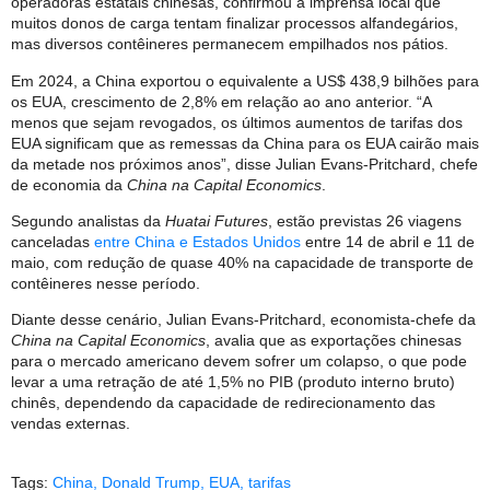
operadoras estatais chinesas, confirmou à imprensa local que
muitos donos de carga tentam finalizar processos alfandegários,
mas diversos contêineres permanecem empilhados nos pátios.
Em 2024, a China exportou o equivalente a US$ 438,9 bilhões para
os EUA, crescimento de 2,8% em relação ao ano anterior. “A
menos que sejam revogados, os últimos aumentos de tarifas dos
EUA significam que as remessas da China para os EUA cairão mais
da metade nos próximos anos”, disse Julian Evans-Pritchard, chefe
de economia da
China na Capital Economics
.
Segundo analistas da
Huatai Futures
, estão previstas 26 viagens
canceladas
entre China e Estados Unidos
entre 14 de abril e 11 de
maio, com redução de quase 40% na capacidade de transporte de
contêineres nesse período.
Diante desse cenário, Julian Evans-Pritchard, economista-chefe da
China na Capital Economics
, avalia que as exportações chinesas
para o mercado americano devem sofrer um colapso, o que pode
levar a uma retração de até 1,5% no PIB (produto interno bruto)
chinês, dependendo da capacidade de redirecionamento das
vendas externas.
Tags:
China
,
Donald Trump
,
EUA
,
tarifas