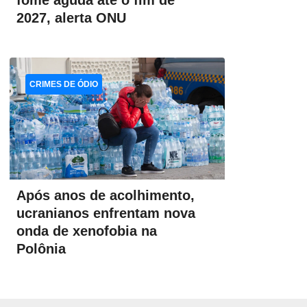
fome aguda até o fim de
2027, alerta ONU
CRIMES DE ÓDIO
Após anos de acolhimento,
ucranianos enfrentam nova
onda de xenofobia na
Polônia