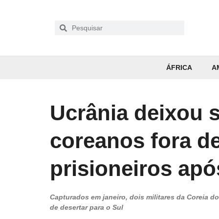
ÁFRICA
A
Ucrânia deixou 
coreanos fora de
prisioneiros apó
Capturados em janeiro, dois militares da Coreia d
de desertar para o Sul