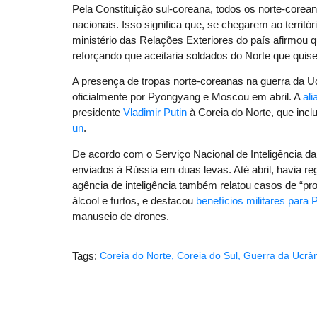
Pela Constituição sul-coreana, todos os norte-cor
nacionais. Isso significa que, se chegarem ao territór
ministério das Relações Exteriores do país afirmou 
reforçando que aceitaria soldados do Norte que quise
A presença de tropas norte-coreanas na guerra da Uc
oficialmente por Pyongyang e Moscou em abril. A
ali
presidente
Vladimir Putin
à Coreia do Norte, que inc
un
.
De acordo com o Serviço Nacional de Inteligência da
enviados à Rússia em duas levas. Até abril, havia reg
agência de inteligência também relatou casos de “
álcool e furtos, e destacou
benefícios militares para
manuseio de drones.
Tags:
Coreia do Norte
,
Coreia do Sul
,
Guerra da Ucrâ