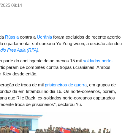
/2025 08:14
 da
Rússia
contra a
Ucrânia
foram excluídos do recente acordo
ndo o parlamentar sul-coreano Yu Yong-weon, a decisão atendeu
dio Free Asia (RFA)
.
am parte do contingente de ao menos 15 mil
soldados norte-
rticiparam de combates contra tropas ucranianas. Ambos
m Kiev desde então.
peração de troca de mil
prisioneiros de guerra
, em grupos de
conduzida em Istambul no dia 16. Os norte-coreanos, porém,
ana que Ri e Baek, ex-soldados norte-coreanos capturados
recente troca de prisioneiros”, declarou Yu.