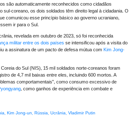
eanos são automaticamente reconhecidos como cidadãos
io sul-coreano, os dois soldados têm direito legal à cidadania. O
que comunicou esse princípio básico ao governo ucraniano,
ssem ir para o Sul.
rânia, revelada em outubro de 2023, só foi reconhecida
ança militar entre os dois países
se intensificou após a visita do
luiu a assinatura de um pacto de defesa mútua com
Kim Jong-
 Coreia do Sul (NIS), 15 mil soldados norte-coreanos foram
istro de 4,7 mil baixas entre eles, incluindo 600 mortos. A
problemas comportamentais”, como consumo excessivo de
 Pyongyang
, como ganhos de experiência em combate e
nia
,
Kim Jong-un
,
Rússia
,
Ucrânia
,
Vladimir Putin