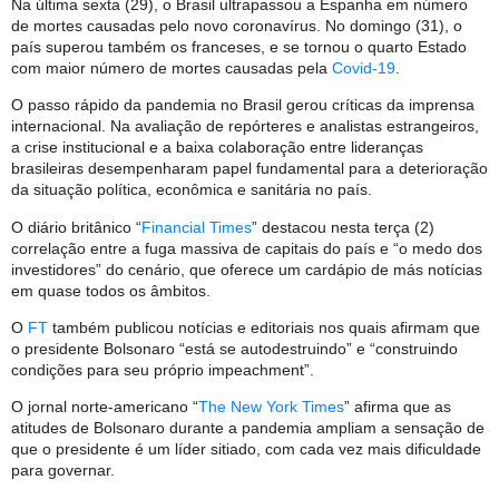
Na última sexta (29), o Brasil ultrapassou a Espanha em número
de mortes causadas pelo novo coronavírus. No domingo (31), o
país superou também os franceses, e se tornou o quarto Estado
com maior número de mortes causadas pela
Covid-19
.
O passo rápido da pandemia no Brasil gerou críticas da imprensa
internacional. Na avaliação de repórteres e analistas estrangeiros,
a crise institucional e a baixa colaboração entre lideranças
brasileiras desempenharam papel fundamental para a deterioração
da situação política, econômica e sanitária no país.
O diário britânico “
Financial Times
” destacou nesta terça (2)
correlação entre a fuga massiva de capitais do país e “o medo dos
investidores” do cenário, que oferece um cardápio de más notícias
em quase todos os âmbitos.
O
FT
também publicou notícias e editoriais nos quais afirmam que
o presidente Bolsonaro “está se autodestruindo” e “construindo
condições para seu próprio impeachment”.
O jornal norte-americano “
The New York Times
” afirma que as
atitudes de Bolsonaro durante a pandemia ampliam a sensação de
que o presidente é um líder sitiado, com cada vez mais dificuldade
para governar.