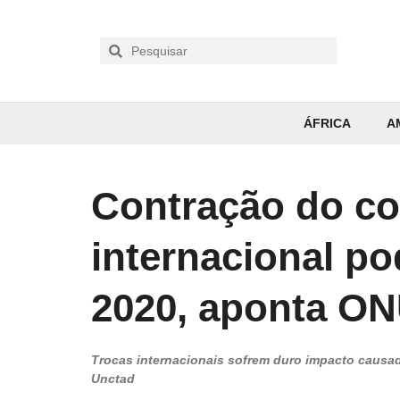
ÁFRICA
A
Contração do c
internacional p
2020, aponta O
Trocas internacionais sofrem duro impacto caus
Unctad