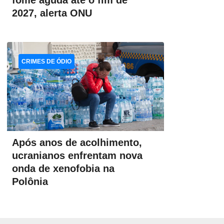
fome aguda até o fim de
2027, alerta ONU
CRIMES DE ÓDIO
Após anos de acolhimento,
ucranianos enfrentam nova
onda de xenofobia na
Polônia