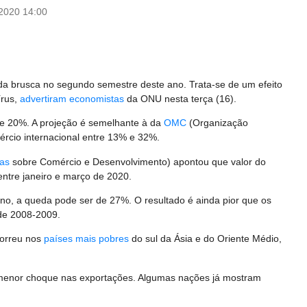
/2020 14:00
a brusca no segundo semestre deste ano. Trata-se de um efeito
írus,
advertiram economistas
da ONU nesta terça (16).
de 20%. A projeção é semelhante à da
OMC
(Organização
ércio internacional entre 13% e 32%.
as
sobre Comércio e Desenvolvimento) apontou que valor do
entre janeiro e março de 2020.
 ano, a queda pode ser de 27%. O resultado é ainda pior que os
de 2008-2009.
correu nos
países mais pobres
do sul da Ásia e do Oriente Médio,
 o menor choque nas exportações. Algumas nações já mostram