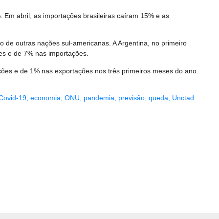
 Em abril, as importações brasileiras caíram 15% e as
o de outras nações sul-americanas. A Argentina, no primeiro
ões e de 7% nas importações.
ações e de 1% nas exportações nos três primeiros meses do ano.
Covid-19
,
economia
,
ONU
,
pandemia
,
previsão
,
queda
,
Unctad