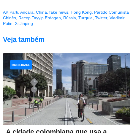
AK Parti
,
Ancara
,
China
,
fake news
,
Hong Kong
,
Partido Comunista
Chinês
,
Recep Tayyip Erdogan
,
Rússia
,
Turquia
,
Twitter
,
Vladimir
Putin
,
Xi Jinping
Veja também
MOBILIDADE
A cidade colombiana que usa a