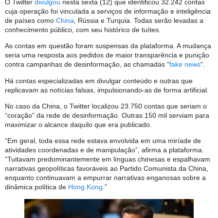
O Twitter
divulgou
nesta sexta (12) que identificou 32.242 contas
cuja operação foi vinculada a serviços de informação e inteligência
de países como
China
, Rússia e Turquia. Todas serão levadas a
conhecimento público, com seu histórico de tuítes.
As contas em questão foram suspensas da plataforma. A mudança
seria uma resposta aos pedidos de maior transparência e punição
contra campanhas de desinformação, as chamadas “
fake news
“.
Há contas especializadas em divulgar conteúdo e outras que
replicavam as notícias falsas, impulsionando-as de forma artificial.
No caso da China, o Twitter localizou 23.750 contas que seriam o
“coração” da rede de desinformação. Outras 150 mil serviam para
maximizar o alcance daquilo que era publicado.
“Em geral, toda essa rede estava envolvida em uma miríade de
atividades coordenadas e de manipulação”, afirma a plataforma.
“Tuitavam predominantemente em línguas chinesas e espalhavam
narrativas geopolíticas favoráveis ao Partido Comunista da China,
enquanto continuavam a empurrar narrativas enganosas sobre a
dinâmica política de
Hong Kong
.”