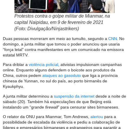
Protestos contra o golpe militar de Mianmar, na
capital Naipidau, em 9 de fevereiro de 2021
(Foto: Divulgação/Ninjastrikers)
Duas pessoas morreram em meio ao tumulto, segundo a
CNN
. No
domingo, a junta militar que tomou o poder anunciou que usaria
“força letal” contra manifestantes em um comunicado na emissora
estatal MRTV.
Para driblar a
violência policial
, ativistas impulsionam campanhas
online. Enquanto alguns defendem o boicote aos produtos da
China, outros pedem
ataques ao gasoduto
que liga a província
chinesa de Yunnan, no sul do país, ao porto birmanês de
Kyaukphyu.
A junta militar determinou a
suspensão da internet
desde a noite de
sábado (20). Também há especulações de que Beijing está
instalando um “grande
firewall
” para censurar sites birmaneses.
O relator da ONU para Mianmar, Tom Andrews,
alertou
para a
possibilidade de escalada da violência e pediu a colaboração de
líderes e empresários birmaneses e estrangeiros para garantir a