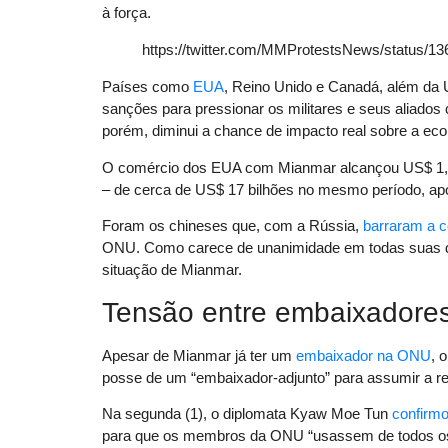
à força.
https://twitter.com/MMProtestsNews/status/
Países como
EUA
, Reino Unido e Canadá, além da 
sanções para pressionar os militares e seus aliado
porém, diminui a chance de impacto real sobre a ec
O comércio dos EUA com Mianmar alcançou US$ 1,4
– de cerca de US$ 17 bilhões no mesmo período, ap
Foram os chineses que, com a Rússia,
barraram a 
ONU. Como carece de unanimidade em todas suas d
situação de Mianmar.
Tensão entre embaixadore
Apesar de Mianmar já ter um
embaixador na ONU
, 
posse de um “embaixador-adjunto” para assumir a r
Na segunda (1), o diplomata Kyaw Moe Tun
confirmo
para que os membros da ONU “usassem de todos os me