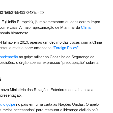
1363756537554997248?s=20
UE (União Europeia), já implementaram ou consideram impor
s comerciais. A maior aproximação de Mianmar da
China
,
onomia birmanesa.
 bilhão em 2019, apenas um décimo das trocas com a China
ontou a revista norte-americana
“Foreign Policy”
.
condenação
ao golpe militar no Conselho de Segurança da
ecisões, o órgão apenas expressou “preocupação” sobre a
s
o novo Ministério das Relações Exteriores do país apoia a
epresentação.
u o golpe
no país em uma carta às Nações Unidas. O apelo
ios necessários” para restaurar a liderança civil do país