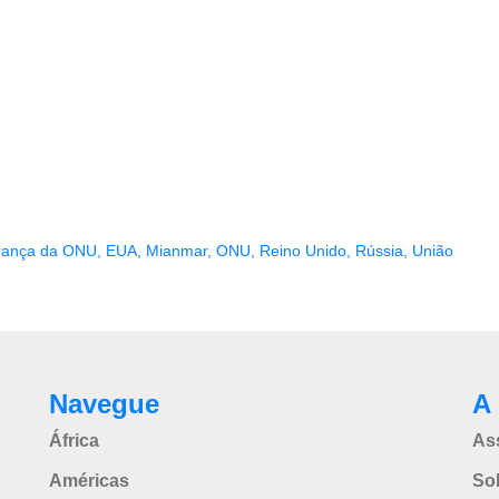
rança da ONU
,
EUA
,
Mianmar
,
ONU
,
Reino Unido
,
Rússia
,
União
Navegue
A 
África
As
Américas
So