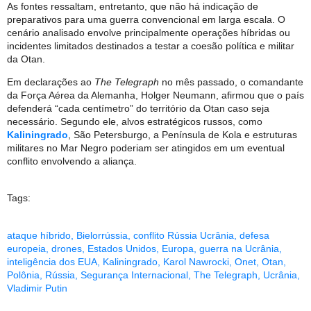
As fontes ressaltam, entretanto, que não há indicação de
preparativos para uma guerra convencional em larga escala. O
cenário analisado envolve principalmente operações híbridas ou
incidentes limitados destinados a testar a coesão política e militar
da Otan.
Em declarações ao
The Telegraph
no mês passado, o comandante
da Força Aérea da Alemanha, Holger Neumann, afirmou que o país
defenderá “cada centímetro” do território da Otan caso seja
necessário. Segundo ele, alvos estratégicos russos, como
Kaliningrado
, São Petersburgo, a Península de Kola e estruturas
militares no Mar Negro poderiam ser atingidos em um eventual
conflito envolvendo a aliança.
Tags:
ataque híbrido
,
Bielorrússia
,
conflito Rússia Ucrânia
,
defesa
europeia
,
drones
,
Estados Unidos
,
Europa
,
guerra na Ucrânia
,
inteligência dos EUA
,
Kaliningrado
,
Karol Nawrocki
,
Onet
,
Otan
,
Polônia
,
Rússia
,
Segurança Internacional
,
The Telegraph
,
Ucrânia
,
Vladimir Putin