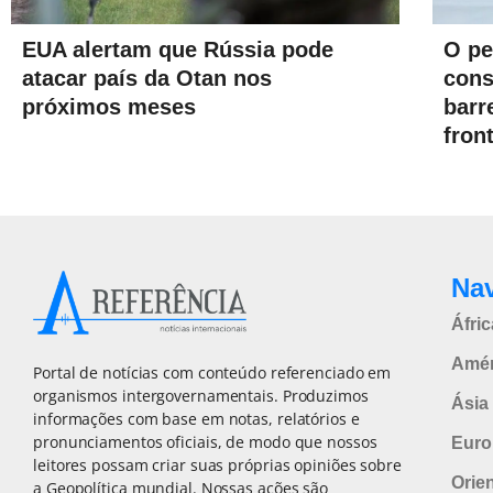
EUA alertam que Rússia pode
O pe
atacar país da Otan nos
cons
próximos meses
barr
fron
Na
Áfric
Amér
Portal de notícias com conteúdo referenciado em
organismos intergovernamentais. Produzimos
Ásia 
informações com base em notas, relatórios e
pronunciamentos oficiais, de modo que nossos
Euro
leitores possam criar suas próprias opiniões sobre
Orie
a Geopolítica mundial. Nossas ações são