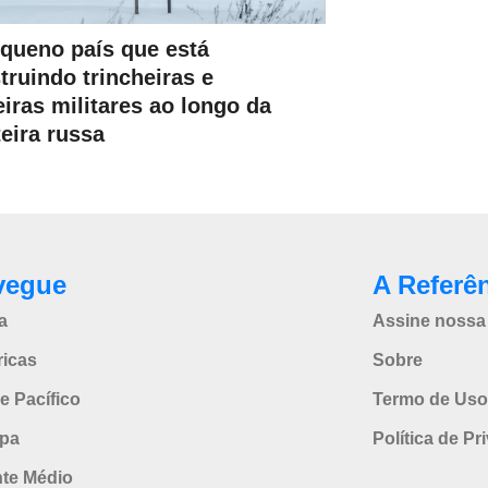
queno país que está
truindo trincheiras e
eiras militares ao longo da
teira russa
vegue
A Referê
a
Assine nossa 
icas
Sobre
e Pacífico
Termo de Uso
pa
Política de Pr
nte Médio