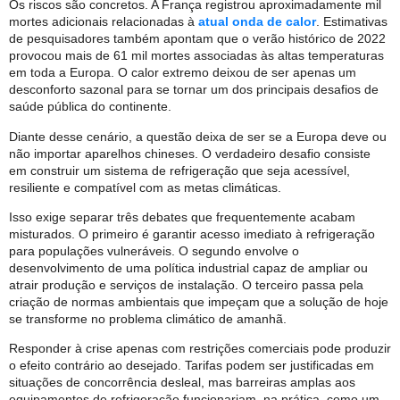
Os riscos são concretos. A França registrou aproximadamente mil
mortes adicionais relacionadas à
atual onda de calor
. Estimativas
de pesquisadores também apontam que o verão histórico de 2022
provocou mais de 61 mil mortes associadas às altas temperaturas
em toda a Europa. O calor extremo deixou de ser apenas um
desconforto sazonal para se tornar um dos principais desafios de
saúde pública do continente.
Diante desse cenário, a questão deixa de ser se a Europa deve ou
não importar aparelhos chineses. O verdadeiro desafio consiste
em construir um sistema de refrigeração que seja acessível,
resiliente e compatível com as metas climáticas.
Isso exige separar três debates que frequentemente acabam
misturados. O primeiro é garantir acesso imediato à refrigeração
para populações vulneráveis. O segundo envolve o
desenvolvimento de uma política industrial capaz de ampliar ou
atrair produção e serviços de instalação. O terceiro passa pela
criação de normas ambientais que impeçam que a solução de hoje
se transforme no problema climático de amanhã.
Responder à crise apenas com restrições comerciais pode produzir
o efeito contrário ao desejado. Tarifas podem ser justificadas em
situações de concorrência desleal, mas barreiras amplas aos
equipamentos de refrigeração funcionariam, na prática, como um