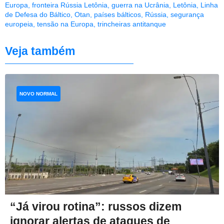
Europa
,
fronteira Rússia Letônia
,
guerra na Ucrânia
,
Letônia
,
Linha
de Defesa do Báltico
,
Otan
,
países bálticos
,
Rússia
,
segurança
europeia
,
tensão na Europa
,
trincheiras antitanque
Veja também
NOVO NORMAL
“Já virou rotina”: russos dizem
ignorar alertas de ataques de