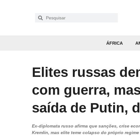
ÁFRICA
A
Elites russas d
com guerra, mas
saída de Putin, 
Ex-diplomata russo afirma que sanções, crise eco
Kremlin, mas elite teme colapso do próprio regime