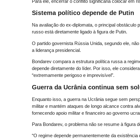
Para ele, encerrar o conflito significaria colocar em 
Sistema político depende de Putin
Na avaliação do ex-diplomata, o principal obstáculo p
russo está diretamente ligado à figura de Putin.
O partido governista Rússia Unida, segundo ele, não 
a liderança presidencial.
Bondarev compara a estrutura política russa a regime
depende diretamente do líder. Por isso, ele conside
“extremamente perigoso e imprevisível”.
Guerra da Ucrânia continua sem so
Enquanto isso, a guerra na Ucrânia segue sem persp
militar e mantém ataques de longo alcance contra al
fornecendo apoio militar e financeiro ao governo ucra
Para Bondarev, o problema não se resume à figura de 
“O regime depende permanentemente da existência d