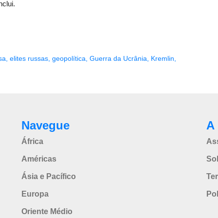
clui.
sa
,
elites russas
,
geopolítica
,
Guerra da Ucrânia
,
Kremlin
,
n
Navegue
A 
África
As
Américas
So
Ásia e Pacífico
Te
Europa
Pol
Oriente Médio