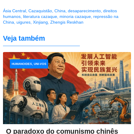
Ásia Central
,
Cazaquistão
,
China
,
desaparecimento
,
direitos
humanos
,
literatura cazaque
,
minoria cazaque
,
repressão na
China
,
uigures
,
Xinjiang
,
Zhengis Reskhan
Veja também
HUMANOIDES, UNI-VOS
O paradoxo do comunismo chinês