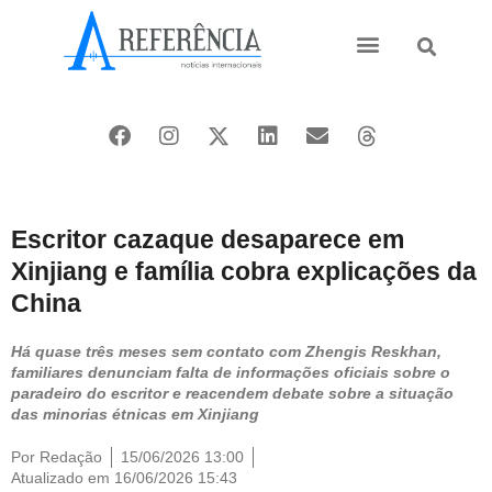
Ásia e Pacífico
Oriente Médio
Escritor cazaque desaparece em
Xinjiang e família cobra explicações da
China
Há quase três meses sem contato com Zhengis Reskhan,
familiares denunciam falta de informações oficiais sobre o
paradeiro do escritor e reacendem debate sobre a situação
das minorias étnicas em Xinjiang
Por
Redação
15/06/2026 13:00
Atualizado em 16/06/2026 15:43