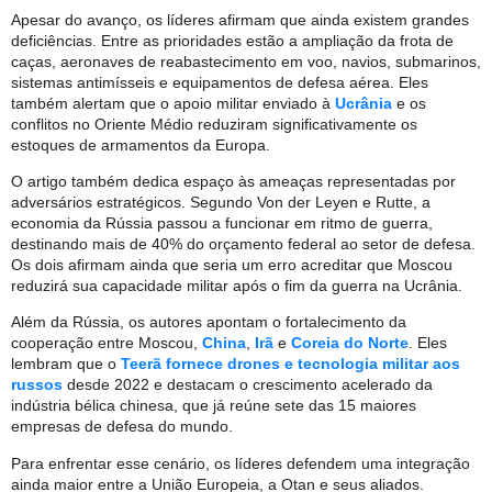
Apesar do avanço, os líderes afirmam que ainda existem grandes
deficiências. Entre as prioridades estão a ampliação da frota de
caças, aeronaves de reabastecimento em voo, navios, submarinos,
sistemas antimísseis e equipamentos de defesa aérea. Eles
também alertam que o apoio militar enviado à
Ucrânia
e os
conflitos no Oriente Médio reduziram significativamente os
estoques de armamentos da Europa.
O artigo também dedica espaço às ameaças representadas por
adversários estratégicos. Segundo Von der Leyen e Rutte, a
economia da Rússia passou a funcionar em ritmo de guerra,
destinando mais de 40% do orçamento federal ao setor de defesa.
Os dois afirmam ainda que seria um erro acreditar que Moscou
reduzirá sua capacidade militar após o fim da guerra na Ucrânia.
Além da Rússia, os autores apontam o fortalecimento da
cooperação entre Moscou,
China
,
Irã
e
Coreia do Norte
. Eles
lembram que o
Teerã fornece drones e tecnologia militar aos
russos
desde 2022 e destacam o crescimento acelerado da
indústria bélica chinesa, que já reúne sete das 15 maiores
empresas de defesa do mundo.
Para enfrentar esse cenário, os líderes defendem uma integração
ainda maior entre a União Europeia, a Otan e seus aliados.