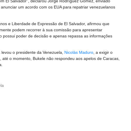
em El Salvador”, declarou Jorge Rodríguez Gómez, enviado
 anunciar um acordo com os EUA para repatriar venezuelanos
os e Liberdade de Expressão de El Salvador, afirmou que
tamente podem recorrer à sua comissão para apresentar
ão possui poder de decisão e apenas repassa as informações
 levou o presidente da Venezuela,
Nicolás Maduro
, a exigir o
o, até o momento, Bukele não respondeu aos apelos de Caracas,
a.
la