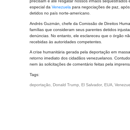
precisam e até resgatar nossos irmãos sequestrados 
especial da
Venezuela
para negociações de paz, após
detidos no país norte-americano.
Andrés Guzmán, chefe da Comissão de Direitos Human
famílias que consideram seus parentes detidos injus
denúncias. No entanto, ele esclareceu que o órgão n
recebidas às autoridades competentes.
A crise humanitária gerada pela deportação em massa
retorno imediato dos cidadãos venezuelanos. Contud
nem às solicitações de comentário feitas pela imprens
Tags:
deportação
,
Donald Trump
,
El Salvador
,
EUA
,
Venezue