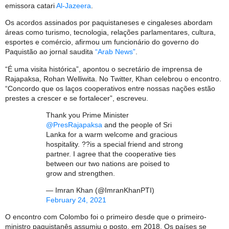
emissora catari
Al-Jazeera
.
Os acordos assinados por paquistaneses e cingaleses abordam
áreas como turismo, tecnologia, relações parlamentares, cultura,
esportes e comércio, afirmou um funcionário do governo do
Paquistão ao jornal saudita
“Arab News”
.
“É uma visita histórica”, apontou o secretário de imprensa de
Rajapaksa, Rohan Welliwita. No Twitter, Khan celebrou o encontro.
“Concordo que os laços cooperativos entre nossas nações estão
prestes a crescer e se fortalecer”, escreveu.
Thank you Prime Minister
@PresRajapaksa
and the people of Sri
Lanka for a warm welcome and gracious
hospitality. ??is a special friend and strong
partner. I agree that the cooperative ties
between our two nations are poised to
grow and strengthen.
— Imran Khan (@ImranKhanPTI)
February 24, 2021
O encontro com Colombo foi o primeiro desde que o primeiro-
ministro paquistanês assumiu o posto, em 2018. Os países se