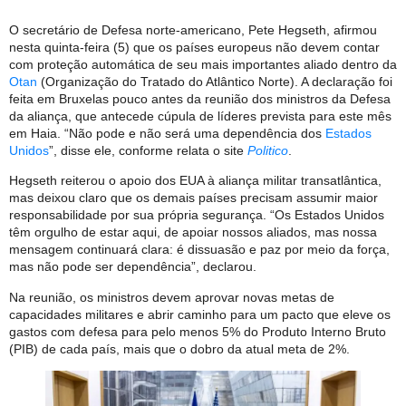
O secretário de Defesa norte-americano, Pete Hegseth, afirmou
nesta quinta-feira (5) que os países europeus não devem contar
com proteção automática de seu mais importantes aliado dentro da
Otan
(Organização do Tratado do Atlântico Norte). A declaração foi
feita em Bruxelas pouco antes da reunião dos ministros da Defesa
da aliança, que antecede cúpula de líderes prevista para este mês
em Haia. “Não pode e não será uma dependência dos
Estados
Unidos
”, disse ele, conforme relata o site
Politico
.
Hegseth reiterou o apoio dos EUA à aliança militar transatlântica,
mas deixou claro que os demais países precisam assumir maior
responsabilidade por sua própria segurança. “Os Estados Unidos
têm orgulho de estar aqui, de apoiar nossos aliados, mas nossa
mensagem continuará clara: é dissuasão e paz por meio da força,
mas não pode ser dependência”, declarou.
Na reunião, os ministros devem aprovar novas metas de
capacidades militares e abrir caminho para um pacto que eleve os
gastos com defesa para pelo menos 5% do Produto Interno Bruto
(PIB) de cada país, mais que o dobro da atual meta de 2%.