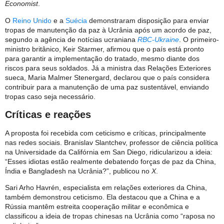
Economist
.
O
Reino Unido
e a
Suécia
demonstraram disposição para enviar
tropas de manutenção da paz à Ucrânia após um acordo de paz,
segundo a agência de notícias ucraniana
RBC-Ukraine
. O primeiro-
ministro britânico, Keir Starmer, afirmou que o país está pronto
para garantir a implementação do tratado, mesmo diante dos
riscos para seus soldados. Já a ministra das Relações Exteriores
sueca, Maria Malmer Stenergard, declarou que o país considera
contribuir para a manutenção de uma paz sustentável, enviando
tropas caso seja necessário.
Críticas e reações
A proposta foi recebida com ceticismo e críticas, principalmente
nas redes sociais. Branislav Slantchev, professor de ciência política
na Universidade da Califórnia em San Diego, ridicularizou a ideia:
“Esses idiotas estão realmente debatendo forças de paz da China,
Índia e Bangladesh na Ucrânia?”, publicou no
X
.
Sari Arho Havrén, especialista em relações exteriores da China,
também demonstrou ceticismo. Ela destacou que a China e a
Rússia mantêm estreita cooperação militar e econômica e
classificou a ideia de tropas chinesas na Ucrânia como “raposa no