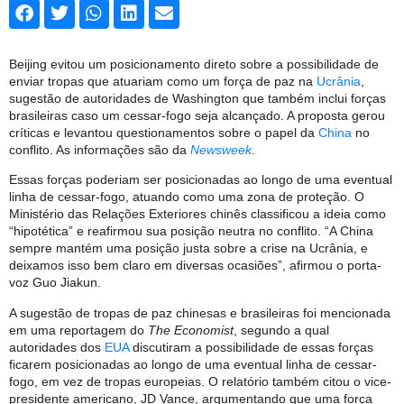
Beijing evitou um posicionamento direto sobre a possibilidade de
enviar tropas que atuariam como um força de paz na
Ucrânia
,
sugestão de autoridades de Washington que também inclui forças
brasileiras caso um cessar-fogo seja alcançado. A proposta gerou
críticas e levantou questionamentos sobre o papel da
China
no
conflito. As informações são da
Newsweek
.
Essas forças poderiam ser posicionadas ao longo de uma eventual
linha de cessar-fogo, atuando como uma zona de proteção. O
Ministério das Relações Exteriores chinês classificou a ideia como
“hipotética” e reafirmou sua posição neutra no conflito. “A China
sempre mantém uma posição justa sobre a crise na Ucrânia, e
deixamos isso bem claro em diversas ocasiões”, afirmou o porta-
voz Guo Jiakun.
A sugestão de tropas de paz chinesas e brasileiras foi mencionada
em uma reportagem do
The Economist
, segundo a qual
autoridades dos
EUA
discutiram a possibilidade de essas forças
ficarem posicionadas ao longo de uma eventual linha de cessar-
fogo, em vez de tropas europeias. O relatório também citou o vice-
presidente americano, JD Vance, argumentando que uma força