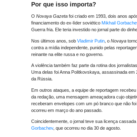
Por que isso importa?
O
Novaya Gazeta
foi criado em 1993, dois anos apó
financiamento do ex-líder soviético
Mikhail Gorbache
Guerra fria. Ele teria investido no jornal parte do din
Nos últimos anos, sob
Vladimir Putin
, o
Novaya
torno
contra a mídia independente, punido pelas reportage
reinante na elite russa e no governo.
A violência também faz parte da rotina dos jornalist
Uma delas foi Anna Politkovskaya, assassinada em
da Rússia.
Em outros ataques, a equipe de reportagem recebeu 
da redação, uma mensagem ameaçadora cujo objetivo 
receberam envelopes com um pó branco que não foi i
ocorreu em março do ano passado.
Coincidentemente, o jornal teve sua licença cassada
Gorbachev
, que ocorreu no dia 30 de agosto.