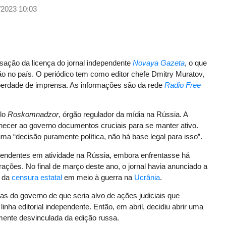
/2023 10:03
ação da licença do jornal independente
Novaya Gazeta
, o que
ão no país. O periódico tem como editor chefe Dmitry Muratov,
liberdade de imprensa. As informações são da rede
Radio Free
elo
Roskomnadzor
, órgão regulador da mídia na Rússia. A
necer ao governo documentos cruciais para se manter ativo.
ma “decisão puramente política, não há base legal para isso”.
pendentes em atividade na Rússia, embora enfrentasse há
ções. No final de março deste ano, o jornal havia anunciado a
e da
censura estatal
em meio à guerra na
Ucrânia
.
as do governo de que seria alvo de ações judiciais que
nha editorial independente. Então, em abril, decidiu abrir uma
lmente desvinculada da edição russa.