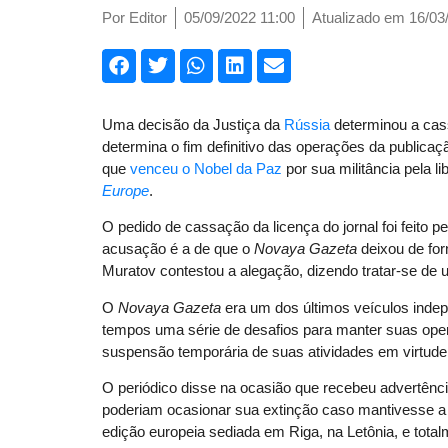
Por
Editor
05/09/2022 11:00
Atualizado em 16/03
Uma decisão da Justiça da
Rússia
determinou a cass
determina o fim definitivo das operações da publicaç
que
venceu o Nobel da Paz
por sua militância pela 
Europe
.
O pedido de cassação da licença do jornal foi feito p
acusação é a de que o
Novaya Gazeta
deixou de for
Muratov contestou a alegação, dizendo tratar-se de u
O
Novaya Gazeta
era um dos últimos veículos inde
tempos uma série de desafios para manter suas opera
suspensão temporária de suas atividades em virtud
O periódico disse na ocasião que recebeu advertênci
poderiam ocasionar sua extinção caso mantivesse a li
edição europeia sediada em Riga, na Letônia, e tota