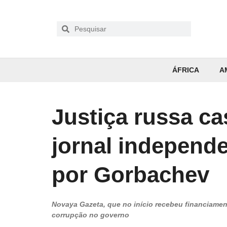
ÁFRICA
A
Justiça russa ca
jornal independ
por Gorbachev
Novaya Gazeta, que no início recebeu financiament
corrupção no governo