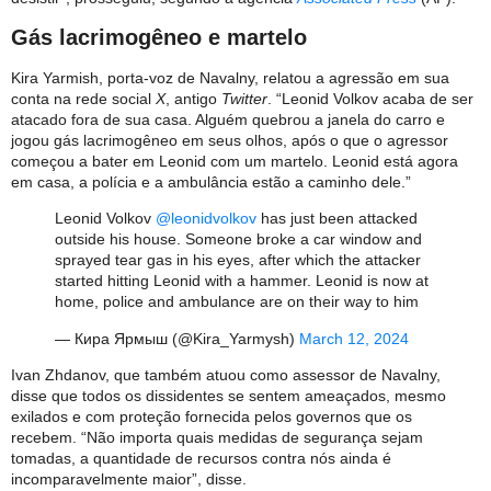
Gás lacrimogêneo e martelo
Kira Yarmish, porta-voz de Navalny, relatou a agressão em sua
conta na rede social
X
, antigo
Twitter
. “Leonid Volkov acaba de ser
atacado fora de sua casa. Alguém quebrou a janela do carro e
jogou gás lacrimogêneo em seus olhos, após o que o agressor
começou a bater em Leonid com um martelo. Leonid está agora
em casa, a polícia e a ambulância estão a caminho dele.”
Leonid Volkov
@leonidvolkov
has just been attacked
outside his house. Someone broke a car window and
sprayed tear gas in his eyes, after which the attacker
started hitting Leonid with a hammer. Leonid is now at
home, police and ambulance are on their way to him
— Кира Ярмыш (@Kira_Yarmysh)
March 12, 2024
Ivan Zhdanov, que também atuou como assessor de Navalny,
disse que todos os dissidentes se sentem ameaçados, mesmo
exilados e com proteção fornecida pelos governos que os
recebem. “Não importa quais medidas de segurança sejam
tomadas, a quantidade de recursos contra nós ainda é
incomparavelmente maior”, disse.