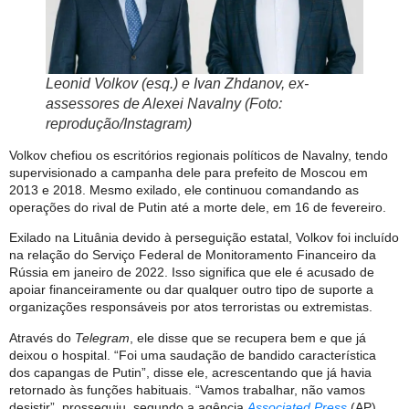
Leonid Volkov (esq.) e Ivan Zhdanov, ex-
assessores de Alexei Navalny (Foto:
reprodução/Instagram)
Volkov chefiou os escritórios regionais políticos de Navalny, tendo
supervisionado a campanha dele para prefeito de Moscou em
2013 e 2018. Mesmo exilado, ele continuou comandando as
operações do rival de Putin até a morte dele, em 16 de fevereiro.
Exilado na Lituânia devido à perseguição estatal, Volkov foi incluído
na relação do Serviço Federal de Monitoramento Financeiro da
Rússia em janeiro de 2022. Isso significa que ele é acusado de
apoiar financeiramente ou dar qualquer outro tipo de suporte a
organizações responsáveis por atos terroristas ou extremistas.
Através do
Telegram
, ele disse que se recupera bem e que já
deixou o hospital. “Foi uma saudação de bandido característica
dos capangas de Putin”, disse ele, acrescentando que já havia
retornado às funções habituais. “Vamos trabalhar, não vamos
desistir”, prosseguiu, segundo a agência
Associated Press
(AP).