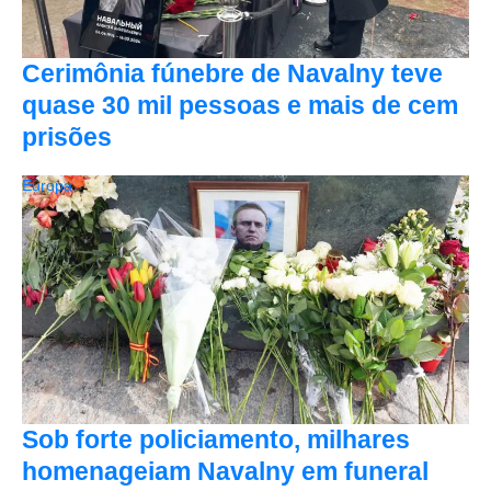
Cerimônia fúnebre de Navalny teve
quase 30 mil pessoas e mais de cem
prisões
Europa
Sob forte policiamento, milhares
homenageiam Navalny em funeral