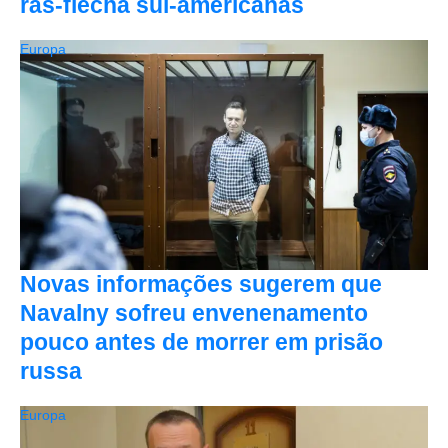
rãs-flecha sul-americanas
Europa
Novas informações sugerem que
Navalny sofreu envenenamento
pouco antes de morrer em prisão
russa
Europa