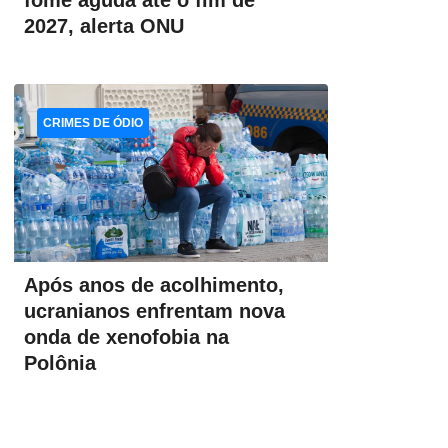
fome aguda até o fim de
2027, alerta ONU
CRIMES DE ÓDIO
Após anos de acolhimento,
ucranianos enfrentam nova
onda de xenofobia na
Polônia