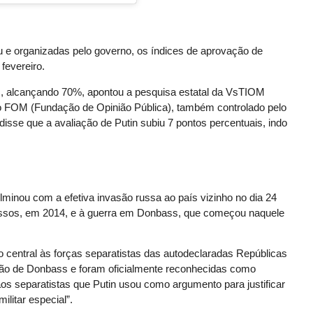
 organizadas pelo governo, os índices de aprovação de
fevereiro.
is, alcançando 70%, apontou a pesquisa estatal da VsTIOM
 o FOM (Fundação de Opinião Pública), também controlado pelo
isse que a avaliação de Putin subiu 7 pontos percentuais, indo
lminou com a efetiva invasão russa ao país vizinho no dia 24
ssos, em 2014, e à guerra em Donbass, que começou naquele
o central às forças separatistas das autodeclaradas Repúblicas
ão de Donbass e foram oficialmente reconhecidas como
aos separatistas que Putin usou como argumento para justificar
litar especial”.