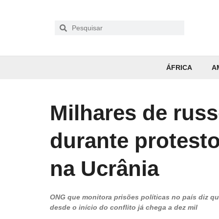
ÁFRICA
A
Milhares de rus
durante protesto
na Ucrânia
ONG que monitora prisões políticas no país diz qu
desde o início do conflito já chega a dez mil