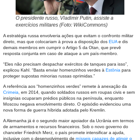
O presidente russo, Vladimir Putin, assiste a
exercícios militares (Foto: WikiCommons)
A estratégia russa envolveria ações que evitam o confronto militar
direto, mas que colocariam à prova a disposição dos
EUA
e dis
demais membros em cumprir o Artigo 5 da Otan, que prevê
resposta conjunta em caso de ataque a um país-membro.
“Eles não precisam despachar exércitos de tanques para isso”,
explicou Kahl. “Basta enviar homenzinhos verdes à
Estônia
para
proteger supostas minorias russas oprimidas.”
A referência aos “homenzinhos verdes” remete à anexação da
Crimeia
, em 2014, quando soldados russos em roupas civis e sem
insígnias ocuparam prédios públicos na península, enquanto
Moscou negava envolvimento direto. O episódio evidenciou uma
nova forma de guerra híbrida adotada pelo Kremlin.
A Alemanha já é o segundo maior apoiador da Ucrânia em termos
de armamentos e recursos financeiros. Sob o novo governo do
chanceler Friedrich Merz, o país promete intensificar a ajuda,
inclusive com o desenvolvimento de
mísseis capazes de atingir o