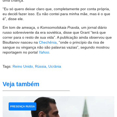
uma criança.
“Eu só quero deixar claro que, completamente por conta própria,
eu decidi fazer isso. Eu não contei para minha mãe, mas é o que
é”, disse ele.
Em tom de ameaça, o
Komsomolskaia Pravda,
um jornal diário
russo sobrevivente da era soviética, disse que Grant “terá que
correr para o resto de sua vida”. A publicação ainda observou que
Bisultanov nasceu na
Chechênia
, “onde o princípio da rixa de
sangue ou vingança não são palavras vazias”, segundo mostrou
reportagem no portal
Yahoo
.
Tags:
Reino Unido
,
Rússia
,
Ucrânia
Veja também
PRESENÇA RUSSA