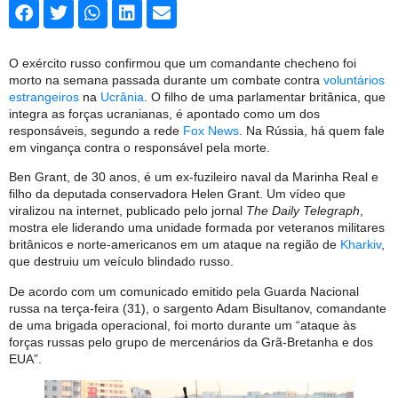
O exército russo confirmou que um comandante checheno foi
morto na semana passada durante um combate contra
voluntários
estrangeiros
na
Ucrânia
. O filho de uma parlamentar britânica, que
integra as forças ucranianas, é apontado como um dos
responsáveis, segundo a rede
Fox News
. Na Rússia, há quem fale
em vingança contra o responsável pela morte.
Ben Grant, de 30 anos, é um ex-fuzileiro naval da Marinha Real e
filho da deputada conservadora Helen Grant. Um vídeo que
viralizou na internet, publicado pelo jornal
The Daily Telegraph
,
mostra ele liderando uma unidade formada por veteranos militares
britânicos e norte-americanos em um ataque na região de
Kharkiv
,
que destruiu um veículo blindado russo.
De acordo com um comunicado emitido pela Guarda Nacional
russa na terça-feira (31), o sargento Adam Bisultanov, comandante
de uma brigada operacional, foi morto durante um “ataque às
forças russas pelo grupo de mercenários da Grã-Bretanha e dos
EUA”.