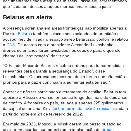
documentamos cada ataque de mísseis”, disse ele, acrescentando
que “cada um desses ataques merece uma resposta justa”.
Belarus em alerta
A presença ucraniana em áreas fronteiriças não mobiliza apenas a
Rússia.
Belarus
também colocou seus soldados de prontidão e
acusou Kiev de invadir o espaço aéreo belarusso, conforme relatou
a
CNN
. De acordo com o presidente Alexander Lukashenko,
drones ucranianos foram avistados nos céus do país, o que ele
chamou de “provocação” do vizinho.
“O Estado-Maior de Belarus recebeu ordens para tomar medidas
relevantes para garantir a segurança do Estado”, disse
Lukashenko. “Os ucranianos mostram desta forma que não estão
prontos para a paz e continuam a aumentar esta tensão.”
Apesar de não ter participado diretamente do conflito, Belarus tem
apoiado a Rússia de várias formas ao longo dos mais de dois anos
de conflito. A fronteira do país, situada a apenas 225 quilômetros
da capital ucraniana, Kiev,
foi trampolim da invasão russa
iniciada a
partir do norte em 24 de fevereiro de 2022.
Em maio de 2023, Moscou e Minsk deram um passo ousado ao
assinarem acordos que permitiram a implantação de
armas