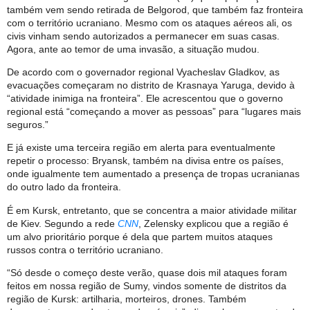
também vem sendo retirada de Belgorod, que também faz fronteira
com o território ucraniano. Mesmo com os ataques aéreos ali, os
civis vinham sendo autorizados a permanecer em suas casas.
Agora, ante ao temor de uma invasão, a situação mudou.
De acordo com o governador regional Vyacheslav Gladkov, as
evacuações começaram no distrito de Krasnaya Yaruga, devido à
“atividade inimiga na fronteira”. Ele acrescentou que o governo
regional está “começando a mover as pessoas” para “lugares mais
seguros.”
E já existe uma terceira região em alerta para eventualmente
repetir o processo: Bryansk, também na divisa entre os países,
onde igualmente tem aumentado a presença de tropas ucranianas
do outro lado da fronteira.
É em Kursk, entretanto, que se concentra a maior atividade militar
de Kiev. Segundo a rede
CNN
, Zelensky explicou que a região é
um alvo prioritário porque é dela que partem muitos ataques
russos contra o território ucraniano.
“Só desde o começo deste verão, quase dois mil ataques foram
feitos em nossa região de Sumy, vindos somente de distritos da
região de Kursk: artilharia, morteiros, drones. Também