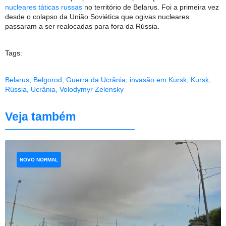
nucleares táticas russas
no território de Belarus. Foi a primeira vez
desde o colapso da União Soviética que ogivas nucleares
passaram a ser realocadas para fora da Rússia.
Tags:
Belarus
,
Belgorod
,
Guerra da Ucrânia
,
invasão em Kursk
,
Kursk
,
Rússia
,
Ucrânia
,
Volodymyr Zelensky
Veja também
NOVO NORMAL