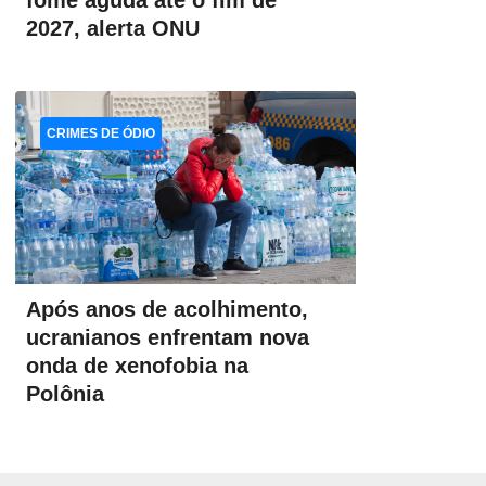
fome aguda até o fim de
2027, alerta ONU
CRIMES DE ÓDIO
Após anos de acolhimento,
ucranianos enfrentam nova
onda de xenofobia na
Polônia