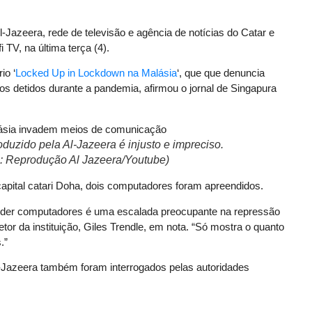
l-Jazeera, rede de televisão e agência de notícias do Catar e
 TV, na última terça (4).
io ‘
Locked Up in Lockdown na Malásia
‘, que que denuncia
 detidos durante a pandemia, afirmou o jornal de Singapura
duzido pela Al-Jazeera é injusto e impreciso.
o: Reprodução Al Jazeera/Youtube)
pital catari Doha, dois computadores foram apreendidos.
nder computadores é uma escalada preocupante na repressão
retor da instituição, Giles Trendle, em nota. “Só mostra o quanto
.”
l-Jazeera também foram interrogados pelas autoridades