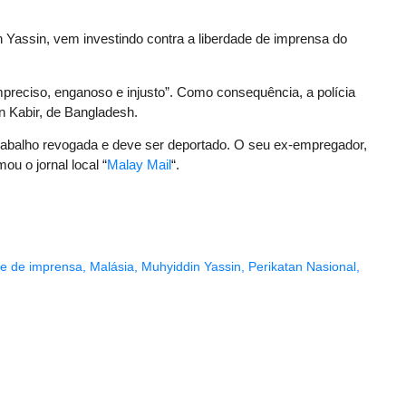
n Yassin, vem investindo contra a liberdade de imprensa do
preciso, enganoso e injusto”. Como consequência, a polícia
n Kabir, de Bangladesh.
trabalho revogada e deve ser deportado. O seu ex-empregador,
u o jornal local “
Malay Mail
“.
de de imprensa
,
Malásia
,
Muhyiddin Yassin
,
Perikatan Nasional
,