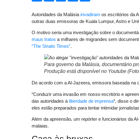
Autoridades da Malásia
invadiram
os escritórios da A
outras duas emissoras de Kuala Lumpur, Astro e Unifi
O motivo seria uma investigação sobre o documentár
maus tratos
a milhares de migrandes sem documentos
“The Straits Times”
.
Para governo da Malásia, documentário pro
Produção está disponível no Youtube (Fot
De acordo com a Al-Jazeera, emissora baseada na ca
“Conduzir uma invasão em nosso escritório e apree
das autoridades à
liberdade de imprensa
“, disse o di
eles estão preparados para tentar intimidar jornalistas
Além da apreensão, um repórter e funcionários da A
malaias.
Caça às bruxas