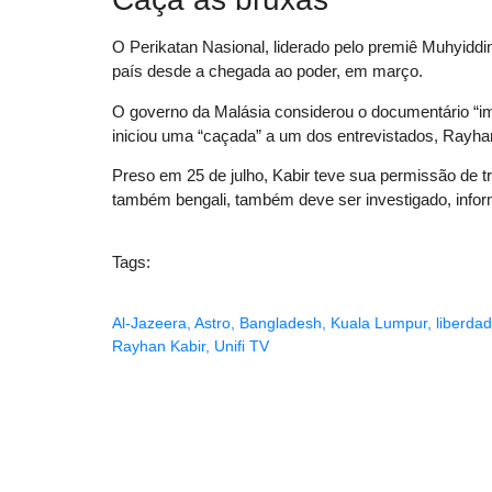
O Perikatan Nasional, liderado pelo premiê Muhyiddi
país desde a chegada ao poder, em março.
O governo da Malásia considerou o documentário “im
iniciou uma “caçada” a um dos entrevistados, Rayha
Preso em 25 de julho, Kabir teve sua permissão de 
também bengali, também deve ser investigado, informo
Tags:
Al-Jazeera
,
Astro
,
Bangladesh
,
Kuala Lumpur
,
liberda
Rayhan Kabir
,
Unifi TV