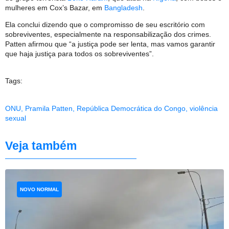
mulheres em Cox’s Bazar, em
Bangladesh
.
Ela conclui dizendo que o compromisso de seu escritório com
sobreviventes, especialmente na responsabilização dos crimes.
Patten afirmou que “a justiça pode ser lenta, mas vamos garantir
que haja justiça para todos os sobreviventes”.
Tags:
ONU
,
Pramila Patten
,
República Democrática do Congo
,
violência
sexual
Veja também
NOVO NORMAL