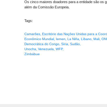
Os cinco maiores doadores para a entidade são os 
além da Comissão Europeia.
Tags:
Camarões
,
Escritório das Nações Unidas para a Coo
Econômico Mundial
,
Iemen
,
La Niña
,
Líbano
,
Mali
,
ON
Democrática do Congo
,
Síria
,
Sudão
,
Unocha
,
Venezuela
,
WFP
,
Zimbábue