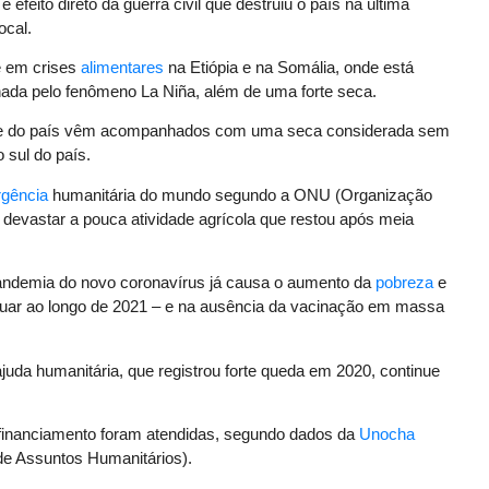
feito direto da guerra civil que destruiu o país na última
ocal.
e em crises
alimentares
na Etiópia e na Somália, onde está
ada pelo fenômeno La Niña, além de uma forte seca.
orte do país vêm acompanhados com uma seca considerada sem
 sul do país.
gência
humanitária do mundo segundo a ONU (Organização
devastar a pouca atividade agrícola que restou após meia
pandemia do novo coronavírus já causa o aumento da
pobreza
e
inuar ao longo de 2021 – e na ausência da vacinação em massa
uda humanitária, que registrou forte queda em 2020, continue
financiamento foram atendidas, segundo dados da
Unocha
de Assuntos Humanitários).