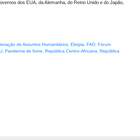
governos dos EUA, da Alemanha, do Reino Unido e do Japão,
rdenação de Assuntos Humanitários
,
Etiópia
,
FAO
,
Fórum
U
,
Pandemia de fome
,
República Centro-Africana
,
República