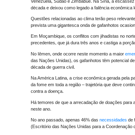
Venezuela, Sudão e Zimbábue. Na Síria, a escassez é e
década e deixou como legado a falência econômica l
Questões relacionadas ao clima terão peso relevant
prevista uma gigantesca onda de gafanhotos ocasion
Em Moçambique, os conflitos com jihadistas no n
precedentes, que já dura três anos e castiga a porção
No Iêmen, onde ocorre neste momento a maior
emer
das Nações Unidas), os gafanhotos têm potencial de 
década de guerra civil.
Na América Latina, a crise econômica gerada pela 
da fome em toda a região – trajetória que deve cont
contra a doença.
Há temores de que a arrecadação de doações para aj
neste ano.
No ano passado, apenas 46% das
necessidades
de 
(Escritório das Nações Unidas para a Coordenação 