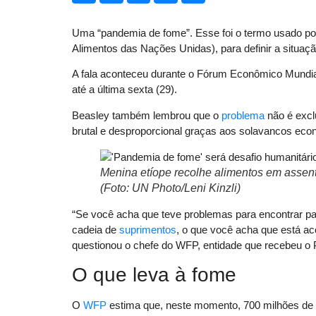
Uma “pandemia de fome”. Esse foi o termo usado por
Alimentos das Nações Unidas), para definir a situaç
A fala aconteceu durante o Fórum Econômico Mundial
até a última sexta (29).
Beasley também lembrou que o
problema
não é excl
brutal e desproporcional graças aos solavancos ec
Menina etíope recolhe alimentos em asse
(Foto: UN Photo/Leni Kinzli)
“Se você acha que teve problemas para encontrar pa
cadeia de
suprimentos
, o que você acha que está ac
questionou o chefe do WFP, entidade que recebeu o
O que leva à fome
O
WFP
estima que, neste momento, 700 milhões de 