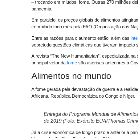
– trocando em miúdos, fome. Outras 270 milhões dei
pandemia.
Em paralelo, os preços globais de alimentos atingir
compilado todo mês pela FAO (Organização das Naçõ
Entre as razões para o aumento estão, além das
int
sobretudo questões climáticas que tiveram impacto s
A revista “The New Humanitarian”, especializada na c
principal vetor da
fome
são ascrises anteriores à Cov
Alimentos no mundo
A fome gerada pela devastação da guerra é a realid
Africana, República Democrática do Congo e Níger.
Entrega do Programa Mundial de Alimento
de 2019 (Foto: Exército EUA/Thomas Grim
Já a crise econômica de longo prazo e anterior à pan