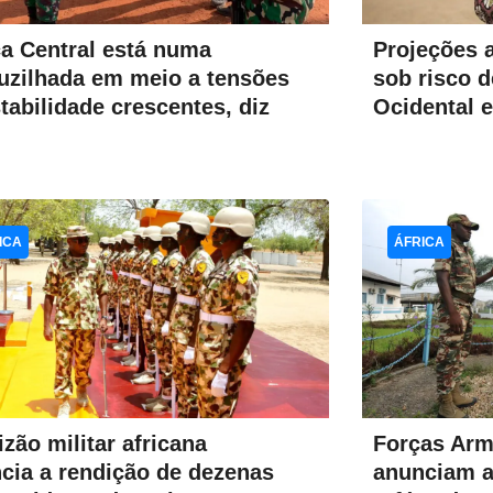
ca Central está numa
Projeções 
uzilhada em meio a tensões
sob risco d
stabilidade crescentes, diz
Ocidental e
ICA
ÁFRICA
izão militar africana
Forças Ar
cia a rendição de dezenas
anunciam a