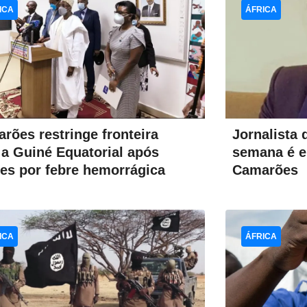
ICA
ÁFRICA
Jornalista
rões restringe fronteira
semana é e
a Guiné Equatorial após
Camarões
es por febre hemorrágica
ICA
ÁFRICA