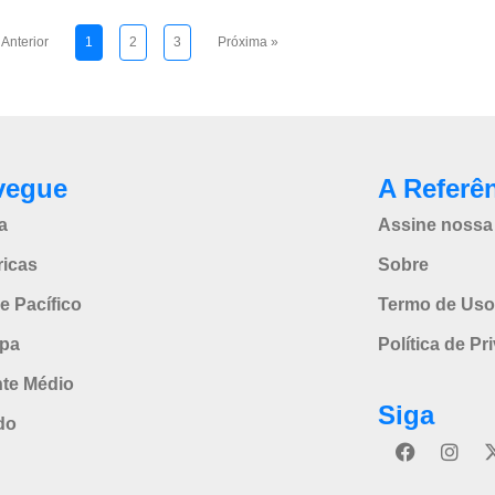
 Anterior
1
2
3
Próxima »
vegue
A Referê
a
Assine nossa 
icas
Sobre
e Pacífico
Termo de Uso
pa
Política de Pr
nte Médio
Siga
do