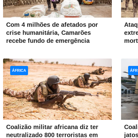
Com 4 milhões de afetados por
Ataq
crise humanitária, Camarões
extr
recebe fundo de emergência
mort
ÁFRICA
ÁFR
Coalizão militar africana diz ter
Coal
neutralizado 800 terroristas em
jato