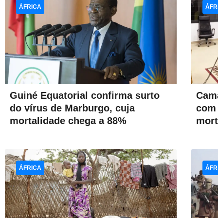
ÁFRICA
ÁFR
Guiné Equatorial confirma surto
Cama
do vírus de Marburgo, cuja
com 
mortalidade chega a 88%
mort
ÁFRICA
ÁFR