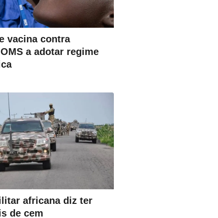
e vacina contra
a OMS a adotar regime
ica
itar africana diz ter
is de cem