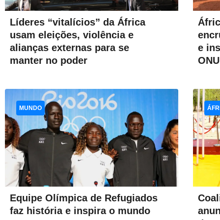
Áfri
Líderes “vitalícios” da África
encr
usam eleições, violência e
e in
alianças externas para se
ONU
manter no poder
MUNDO
ÁFR
Equipe Olímpica de Refugiados
Coal
faz história e inspira o mundo
anun