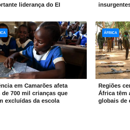
insurgente
rtante liderança do EI
ICA
ÁFRICA
Regiões cen
ência em Camarões afeta
África têm 
 de 700 mil crianças que
globais de
m excluídas da escola