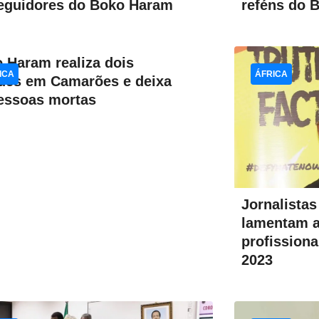
eguidores do Boko Haram
reféns do 
 Haram realiza dois
ICA
ÁFRICA
ues em Camarões e deixa
essoas mortas
Jornalista
lamentam a
profission
2023