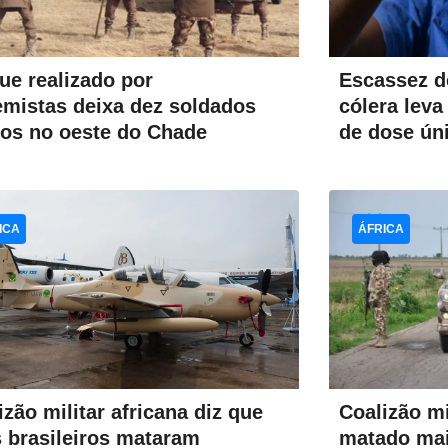
ue realizado por
Escassez d
emistas deixa dez soldados
cólera lev
os no oeste do Chade
de dose ún
ICA
ÁFRICA
Coalizão mil
izão militar africana diz que
matado ma
s brasileiros mataram