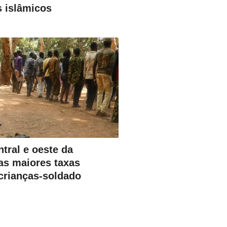
s islâmicos
tral e oeste da
as maiores taxas
 crianças-soldado