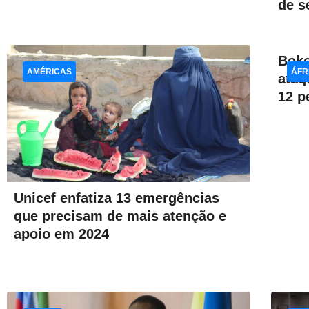
de s
Boko
AMÉRICAS
ÁFR
ataq
12 p
Unicef enfatiza 13 emergências
que precisam de mais atenção e
apoio em 2024