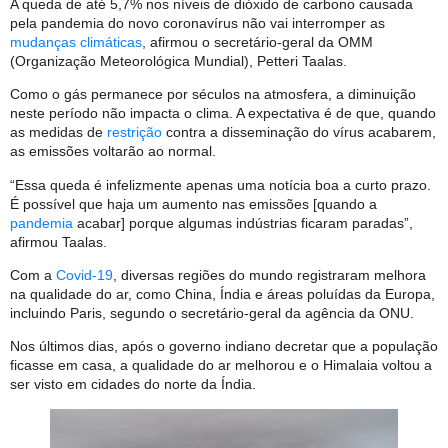
A queda de até 5,7% nos níveis de dióxido de carbono causada
pela pandemia do novo coronavírus não vai interromper as
mudanças climáticas
, afirmou o secretário-geral da OMM
(Organização Meteorológica Mundial), Petteri Taalas.
Como o gás permanece por séculos na atmosfera, a diminuição
neste período não impacta o clima. A expectativa é de que, quando
as medidas de
restrição
contra a disseminação do vírus acabarem,
as emissões voltarão ao normal.
“Essa queda é infelizmente apenas uma notícia boa a curto prazo.
É possível que haja um aumento nas emissões [quando a
pandemia
acabar] porque algumas indústrias ficaram paradas”,
afirmou Taalas.
Com a
Covid-19
, diversas regiões do mundo registraram melhora
na qualidade do ar, como China, Índia e áreas poluídas da Europa,
incluindo Paris, segundo o secretário-geral da agência da ONU.
Nos últimos dias, após o governo indiano decretar que a população
ficasse em casa, a qualidade do ar melhorou e o Himalaia voltou a
ser visto em cidades do norte da Índia.