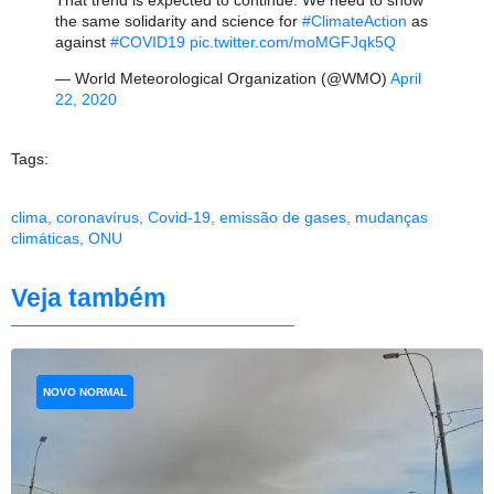
the same solidarity and science for
#ClimateAction
as
against
#COVID19
pic.twitter.com/moMGFJqk5Q
— World Meteorological Organization (@WMO)
April
22, 2020
Tags:
clima
,
coronavírus
,
Covid-19
,
emissão de gases
,
mudanças
climáticas
,
ONU
Veja também
NOVO NORMAL