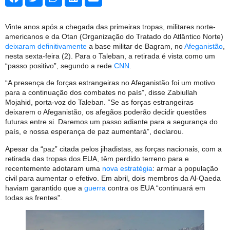
Vinte anos após a chegada das primeiras tropas, militares norte-
americanos e da Otan (Organização do Tratado do Atlântico Norte)
deixaram definitivamente
a base militar de Bagram, no
Afeganistão
,
nesta sexta-feira (2). Para o Taleban, a retirada é vista como um
“passo positivo”, segundo a rede
CNN
.
“A presença de forças estrangeiras no Afeganistão foi um motivo
para a continuação dos combates no país”, disse Zabiullah
Mojahid, porta-voz do Taleban. “Se as forças estrangeiras
deixarem o Afeganistão, os afegãos poderão decidir questões
futuras entre si. Daremos um passo adiante para a segurança do
país, e nossa esperança de paz aumentará”, declarou.
Apesar da “paz” citada pelos jihadistas, as forças nacionais, com a
retirada das tropas dos EUA, têm perdido terreno para e
recentemente adotaram uma
nova estratégia
: armar a população
civil para aumentar o efetivo. Em abril, dois membros da Al-Qaeda
haviam garantido que a
guerra
contra os EUA “continuará em
todas as frentes”.