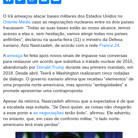
O Irã ameaçou atacar bases militares dos Estados Unidos no
Oriente Médio
caso as negociações nucleares entre os dois países
fracassem. “Todas as suas bases estão ao nosso alcance, temos
acesso a elas e, sem hesitação, vamos atingir todas nos países
anfitriões”, declarou na quarta-feira (11) o ministro da Defesa
iraniano, Aziz Nasirzadeh, de acordo com a rede
France 24
.
A
ameaça
foi feita após novos sinais de impasse nas conversas
para restaurar um acordo que substitua o tratado nuclear de 2015,
abandonado por
Donald Trump
durante seu primeiro mandato, em
2018. Desde abril, Teerã e Washington realizaram cinco rodadas
de diálogo. O governo iraniano afirma que recebeu “elementos” de
uma proposta norte-americana, mas apontou “ambigüidades” e
promete apresentar uma contraproposta.
Apesar da retórica, Nasirzadeh afirmou que a expectativa é de que
a escalada seja evitada. “Se Deus quiser, as coisas não chegarão
a esse ponto e
as negociações
terão êxito”, afirmou. Ele advertiu,
no entanto, que, em caso de confronto militar, “o lado norte-
americano terá mais perdas”.