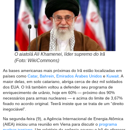
O aiatolá Ali Khamenei, líder supremo do Irã
(Foto: WikiCommons)
As bases americanas mais próximas do Irã estão localizadas em
países como
Catar
,
Bahrein
,
Emirados Árabes Unidos
e
Kuwait
. A
maior delas, em solo catariano, abriga cerca de dez mil soldados
dos EUA. O Irã também voltou a defender seu programa de
enriquecimento de urânio, hoje em 60% — próximo dos 90%
necessários para armas nucleares — e acima do limite de 3,67%
fixado no acordo original. Teerã insiste que se trata de um “direito
inegociável”.
Na segunda-feira (9), a Agência Internacional de Energia Atômica
(AIEA) iniciou uma reunião em Viena para discutir o
programa
nuclear iraniano
. Um relatório da agência acusou o Irã de oferecer