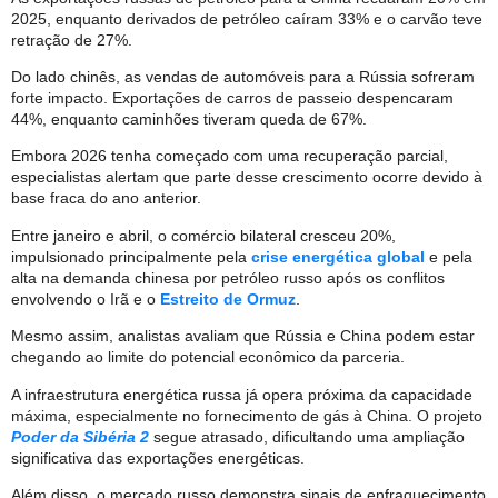
2025, enquanto derivados de petróleo caíram 33% e o carvão teve
retração de 27%.
Do lado chinês, as vendas de automóveis para a Rússia sofreram
forte impacto. Exportações de carros de passeio despencaram
44%, enquanto caminhões tiveram queda de 67%.
Embora 2026 tenha começado com uma recuperação parcial,
especialistas alertam que parte desse crescimento ocorre devido à
base fraca do ano anterior.
Entre janeiro e abril, o comércio bilateral cresceu 20%,
impulsionado principalmente pela
crise energética global
e pela
alta na demanda chinesa por petróleo russo após os conflitos
envolvendo o Irã e o
Estreito de Ormuz
.
Mesmo assim, analistas avaliam que Rússia e China podem estar
chegando ao limite do potencial econômico da parceria.
A infraestrutura energética russa já opera próxima da capacidade
máxima, especialmente no fornecimento de gás à China. O projeto
Poder da Sibéria 2
segue atrasado, dificultando uma ampliação
significativa das exportações energéticas.
Além disso, o mercado russo demonstra sinais de enfraquecimento