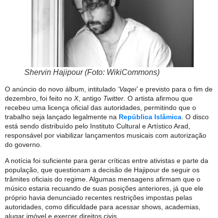
Shervin Hajipour (Foto: WikiCommons)
O anúncio do novo álbum, intitulado
‘Vaqei’
e previsto para o fim de
dezembro, foi feito no
X
, antigo
Twitter
. O artista afirmou que
recebeu uma licença oficial das autoridades, permitindo que o
trabalho seja lançado legalmente na
República Islâmica
. O disco
está sendo distribuído pelo Instituto Cultural e Artístico Arad,
responsável por viabilizar lançamentos musicais com autorização
do governo.
A notícia foi suficiente para gerar críticas entre ativistas e parte da
população, que questionam a decisão de Hajipour de seguir os
trâmites oficiais do regime. Algumas mensagens afirmam que o
músico estaria recuando de suas posições anteriores, já que ele
próprio havia denunciado recentes restrições impostas pelas
autoridades, como dificuldade para acessar shows, academias,
alugar imóvel e exercer direitos civis.