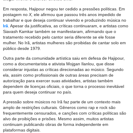
Em resposta, Hajipour negou ter cedido a pressões políticas. Em
postagem no
X,
ele afirmou que passou três anos impedido de
trabalhar e que deseja continuar vivendo e produzindo música no
Irã
. Apesar da justificativa, as críticas continuaram, e artistas como
Siavash Kamkar também se manifestaram, afirmando que o
tratamento recebido pelo cantor seria diferente se ele fosse
mulher. No Irã, artistas mulheres são proibidas de cantar solo em
público desde 1979.
Outra parte da comunidade artística saiu em defesa de Hajipour,
como a documentarista e ativista Mojgan Ilanlou, que disse
considerar injustas as críticas direcionadas ao músico. Segundo
ela, assim como profissionais de outras áreas precisam de
autorização para exercer suas atividades, artistas também
dependem de licenças oficiais, o que torna o processo inevitável
para quem deseja continuar no país.
A pressão sobre músicos no Irã faz parte de um contexto mais
amplo de restrições culturais. Gêneros como rap e rock são
frequentemente censurados, e canções com críticas políticas são
alvo de proibições e prisões. Mesmo assim, muitos artistas
continuam publicando obras de forma independente em
plataformas digitais.