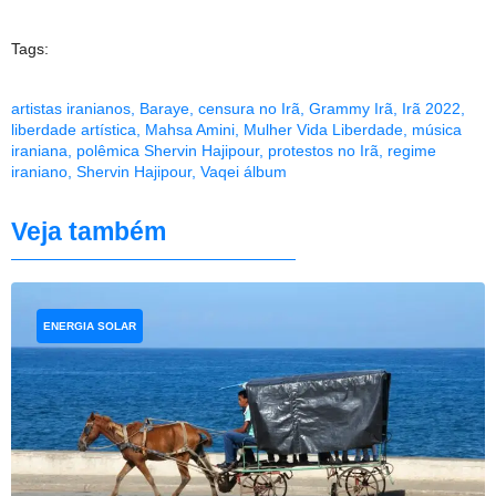
Tags:
artistas iranianos
,
Baraye
,
censura no Irã
,
Grammy Irã
,
Irã 2022
,
liberdade artística
,
Mahsa Amini
,
Mulher Vida Liberdade
,
música
iraniana
,
polêmica Shervin Hajipour
,
protestos no Irã
,
regime
iraniano
,
Shervin Hajipour
,
Vaqei álbum
Veja também
ENERGIA SOLAR