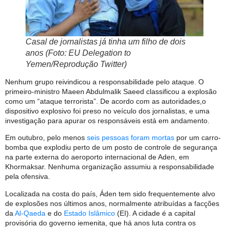
Casal de jornalistas já tinha um filho de dois
anos (Foto: EU Delegation to
Yemen/Reprodução Twitter)
Nenhum grupo reivindicou a responsabilidade pelo ataque. O
primeiro-ministro Maeen Abdulmalik Saeed classificou a explosão
como um “ataque terrorista”. De acordo com as autoridades,
o
dispositivo explosivo foi preso no veículo dos jornalistas, e uma
investigação para apurar os responsáveis está em andamento.
Em outubro, pelo menos
seis pessoas foram mortas
por um carro-
bomba que explodiu perto de um posto de controle de segurança
na parte externa do aeroporto internacional de Aden, em
Khormaksar. Nenhuma organização assumiu a responsabilidade
pela ofensiva.
Localizada na costa do país, Áden tem sido frequentemente alvo
de explosões nos últimos anos, normalmente atribuídas a facções
da
Al-Qaeda
e do
Estado Islâmico
(EI). A cidade é a capital
provisória do governo iemenita, que há anos luta contra os