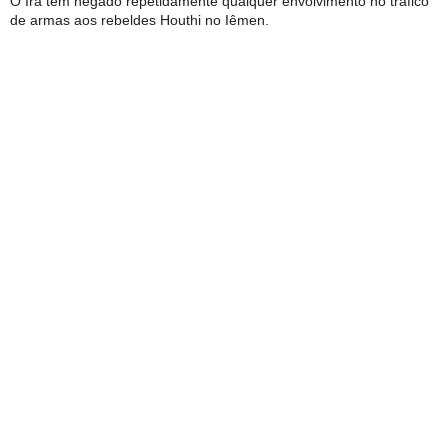
O Irã tem negado repetidamente qualquer envolvimento no tráfico
de armas aos rebeldes Houthi no Iêmen.