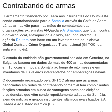
Contrabando de armas
O armamento financiado por Teerã aos insurgentes do Houthi está
sendo contrabandeado para a
Somália
através do Golfo de Adem.
Lá, as armas vão parar nas mãos de combatentes das
organizações extremistas Al-Qaeda e
Al Shabaab
, que lutam contra
o governo local, enfraquecido e divido, segundo informou a
agência
Reuters
com base em um levantamento da Iniciativa
Global Contra o Crime Organizado Transnacional (GI-TOC, da
sigla em inglês).
O estudo da entidade não-governamental sediada em Genebra, na
Suíça, se baseou em dados de mais de 400 armas documentadas
em 13 locais em toda a Somália ao longo de oito meses e em
inventários de 13 veleiros interceptados por embarcações navais.
O documento organizado pela GI-TOC afirma que as armas
negociadas em redes de contrabando comercial têm como clientes
facções armadas em busca de vantagens antes das eleições
presidenciais que vêm sendo repetidamente adiadas da Somália,
além de milícias e grupos insurgentes islâmicos rivais ligados à Al
Qaeda e ao Estado islâmico (EI).